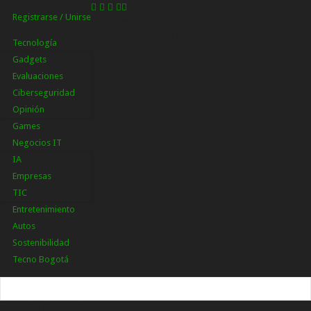
Registrarse / Unirse
Registrarse
¡Bienvenido! Ingresa en tu cuenta
Tecnología
Gadgets
Evaluaciones
Ciberseguridad
Opinión
Games
Negocios IT
IA
Empresas
TIC
Entretenimiento
Autos
Sostenibilidad
Tecno Bogotá
tu nombre de usuario