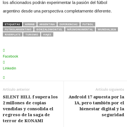
los aficionados podrán experimentar la pasión del fútbol
argentino desde una perspectiva completamente diferente.
ETIQUETAS
AIRBNB
ARGENTINA
EXPERIENCIAS
FUTBOL
FUTBOLARGENTINO
GONZALOMONTIEL
MÂSMONUMENTAL
MUNDIAL2026
RIVERPLATE
TURISMO
VIAJES
Facebook
Linkedin
Artículo anterior
Artículo siguiente
SILENT HILL f supera los
Android 17 apuesta por la
2 millones de copias
IA, pero también por el
vendidas y consolida el
bienestar digital y la
regreso de la saga de
seguridad
terror de KONAMI