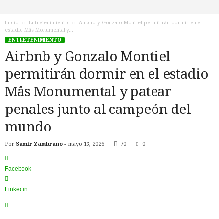
n
o
Inicio
Entretenimiento
Airbnb y Gonzalo Montiel permitirán dormir en el
T
estadio Mâs Monumental y...
V
ENTRETENIMIENTO
Airbnb y Gonzalo Montiel
permitirán dormir en el estadio
Mâs Monumental y patear
penales junto al campeón del
mundo
Por
Samir Zambrano
-
mayo 13, 2026
70
0
Facebook
Linkedin