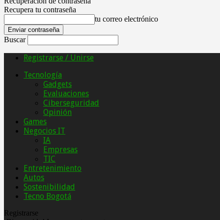
Recuperación de contraseña
Recupera tu contraseña
tu correo electrónico
Buscar
Registrarse / Unirse
Tecnología
Gadgets
Evaluaciones
Ciberseguridad
Opinión
Games
Negocios IT
IA
Empresas
TIC
Entretenimiento
Autos
Sostenibilidad
Tecno Bogotá
Registrarse