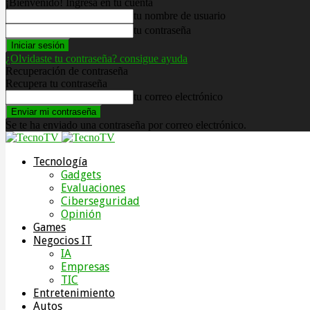
¡Bienvenido! Ingresa en tu cuenta
tu nombre de usuario
tu contraseña
¿Olvidaste tu contraseña? consigue ayuda
Recuperación de contraseña
Recupera tu contraseña
tu correo electrónico
Se te ha enviado una contraseña por correo electrónico.
Tecnología
Gadgets
Evaluaciones
Ciberseguridad
Opinión
Games
Negocios IT
IA
Empresas
TIC
Entretenimiento
Autos