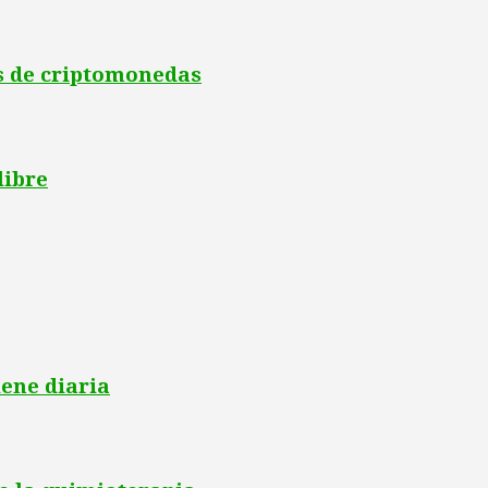
es de criptomonedas
libre
iene diaria