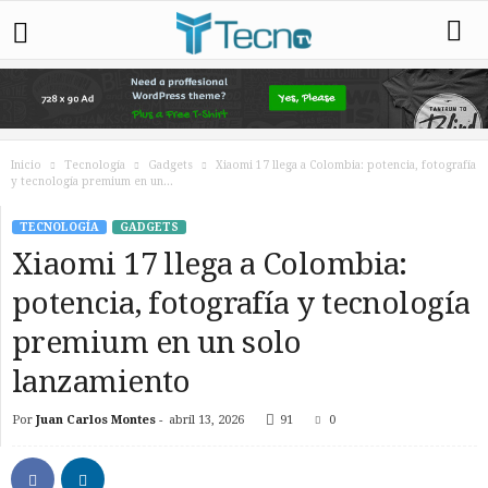
Inicio
Tecnología
Gadgets
Xiaomi 17 llega a Colombia: potencia, fotografía
y tecnología premium en un...
TECNOLOGÍA
GADGETS
Xiaomi 17 llega a Colombia:
potencia, fotografía y tecnología
premium en un solo
lanzamiento
Por
Juan Carlos Montes
-
abril 13, 2026
91
0