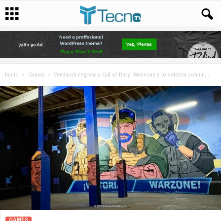
Inicio
Games
Verdansk regresa a Call of Duty: Warzone y lo celebra con un...
GAMES