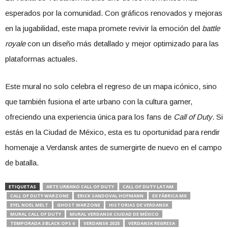
esperados por la comunidad. Con gráficos renovados y mejoras
en la jugabilidad, este mapa promete revivir la emoción del
battle
royale
con un diseño más detallado y mejor optimizado para las
plataformas actuales.
Este mural no solo celebra el regreso de un mapa icónico, sino
que también fusiona el arte urbano con la cultura gamer,
ofreciendo una experiencia única para los fans de
Call of Duty
. Si
estás en la Ciudad de México, esta es tu oportunidad para rendir
homenaje a Verdansk antes de sumergirte de nuevo en el campo
de batalla.
ETIQUETAS
ARTE URBANO CALL OF DUTY
CALL OF DUTY LATAM
CALL OF DUTY WARZONE
ERICK SANDOVAL HOFMANN
EX FÁBRICA MX
EYEL NOEL MELT
GHOST WARZONE
HISTORIAS DE VERDANSK
MURAL CALL OF DUTY
MURAL VERDANSK CIUDAD DE MÉXICO
TEMPORADA 3 BLACK OPS 6
VERDANSK 2025
VERDANSK REGRESA