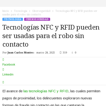
n
o
Inicio
Tecnología
Ciberseguridad
Tecnologías NFC y RFID pueden ser
T
usadas para el robo sin contacto
V
TECNOLOGÍA
CIBERSEGURIDAD
Tecnologías NFC y RFID pueden
ser usadas para el robo sin
contacto
Por
Juan Carlos Montes
-
marzo 28, 2025
319
0
Facebook
Linkedin
El avance de
las tecnologías NFC y RFID
, las cuales permiten
pagos de proximidad, los delincuentes exploraron nuevas
formas de fraude sin contacto en las que capturan la