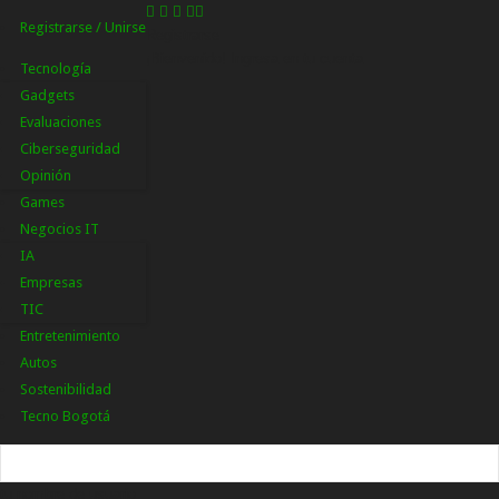
Registrarse / Unirse
Registrarse
¡Bienvenido! Ingresa en tu cuenta
Tecnología
Gadgets
Evaluaciones
Ciberseguridad
Opinión
Games
Negocios IT
IA
Empresas
TIC
Entretenimiento
Autos
Sostenibilidad
Tecno Bogotá
tu nombre de usuario