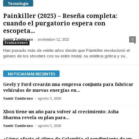
Tecnología
Painkiller (2025) – Reseña completa:
cuando el purgatorio espera con
escopeta...
-
Samir Zambrano
noviembre 12, 2025
0
Evaluaciones
Han pasado más de veinte años desde que Painkiller revolucionó el
género de los shooters con su estilo brutal, su estética gótica y su...
NOTICIAS MÁS RECIENTES
Geely y Ford crearán una empresa conjunta para fabricar
vehículos de nuevas energías en...
-
Samir Zambrano
agosto 5, 2026
Xbox tiene un año para volver al crecimiento: Asha
Sharma revela su plan para...
-
Samir Zambrano
agosto 5, 2026
¿Cómo afecta el clima de Colombia al rendimiento de un