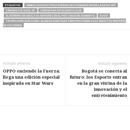
ETIQUETAS
AMBOS DISPOSITIVOS PUEDEN GESTIONARSE DESDE LA EZVIZ APP
CÁMARA H7C DUAL 2K⁺
CERRADURA INTELIGENTE DL05
EL NÚMERO DE ADULTOS MAYORES EN EL PAÍS SIGUE EN AUMENTO
EZVIZ
TECNOLOGÍA QUE CUIDA: ALIADOS DIGITALES PARA PROTEGER A LOS ADULTOS MAYORES
EN COLOMBIA
Artículo anterior
Artículo siguiente
OPPO enciende la Fuerza:
Bogotá se conecta al
llega una edición especial
futuro: los Esports entran
inspirada en Star Wars
en la gran vitrina de la
innovación y el
entretenimiento