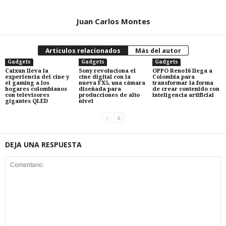
Juan Carlos Montes
Artículos relacionados
Más del autor
Gadgets
Gadgets
Gadgets
Caixun lleva la
Sony revoluciona el
OPPO Reno16 llega a
experiencia del cine y
cine digital con la
Colombia para
el gaming a los
nueva FX5, una cámara
transformar la forma
hogares colombianos
diseñada para
de crear contenido con
con televisores
producciones de alto
inteligencia artificial
gigantes QLED
nivel
DEJA UNA RESPUESTA