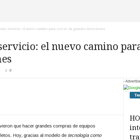
omo servicio: el nuevo camino para crecer sin grandes inversiones
ervicio: el nuevo camino para
nes
0
- Adverti
Te
HO
vieron que hacer grandes compras de equipos
int
etos. Hoy, gracias al modelo de
tecnología como
tra