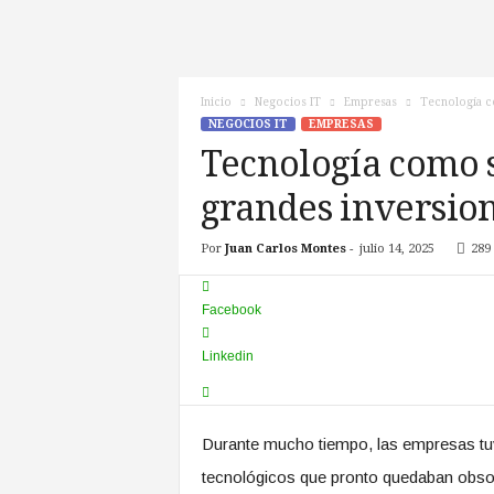
c
n
o
T
Inicio
Negocios IT
Empresas
Tecnología c
V
NEGOCIOS IT
EMPRESAS
Tecnología como s
grandes inversio
Por
Juan Carlos Montes
-
julio 14, 2025
289
Facebook
Linkedin
Durante mucho tiempo, las empresas tu
tecnológicos que pronto quedaban obsol