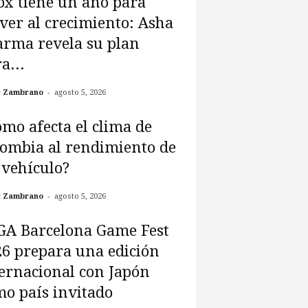
x tiene un año para
ver al crecimiento: Asha
arma revela su plan
a...
-
r Zambrano
agosto 5, 2026
mo afecta el clima de
ombia al rendimiento de
vehículo?
-
r Zambrano
agosto 5, 2026
GA Barcelona Game Fest
6 prepara una edición
ernacional con Japón
o país invitado