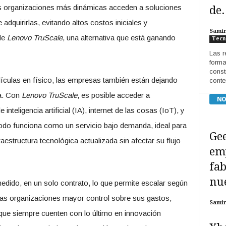
as organizaciones más dinámicas acceden a soluciones
de.
dquirirlas, evitando altos costos iniciales y
Sami
de
Lenovo TruScale
, una alternativa que está ganando
Tecn
Las r
forma
const
ículas en físico, las empresas también están dejando
conte
ía. Con
Lenovo TruScale
, es posible acceder a
NO
teligencia artificial (IA), internet de las cosas (IoT), y
odo funciona como un servicio bajo demanda, ideal para
Gee
structura tecnológica actualizada sin afectar su flujo
em
fab
nue
edido, en un solo contrato, lo que permite escalar según
las organizaciones mayor control sobre sus gastos,
Sami
ue siempre cuenten con lo último en innovación