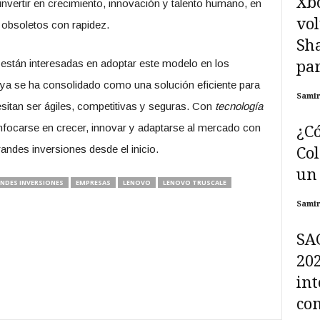
Xbo
 invertir en crecimiento, innovación y talento humano, en
vol
 obsoletos con rapidez.
Sh
 están interesadas en adoptar este modelo en los
par
ya se ha consolidado como una solución eficiente para
Sami
itan ser ágiles, competitivas y seguras. Con
tecnología
focarse en crecer, innovar y adaptarse al mercado con
¿Có
andes inversiones desde el inicio.
Col
un 
ANDES INVERSIONES
EMPRESAS
LENOVO
LENOVO TRUSCALE
Sami
SA
202
int
com