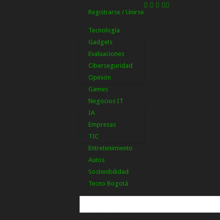
Registrarse / Unirse
Registrarse
¡Bienvenido! Ingresa en tu
Tecnología
Gadgets
Evaluaciones
Ciberseguridad
Opinión
Games
Negocios IT
IA
Empresas
TIC
Entretenimiento
Autos
Sostenibilidad
Tecno Bogotá
tu nombre de usuario