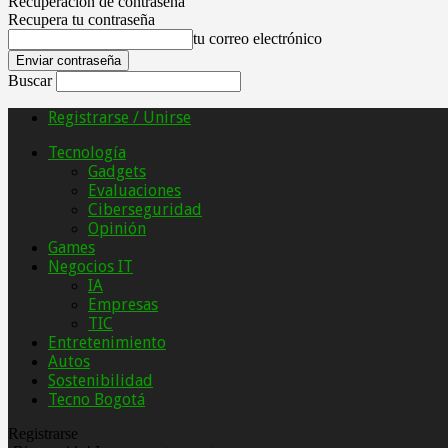
Recuperación de contraseña
Recupera tu contraseña
tu correo electrónico
Buscar
Registrarse / Unirse
Tecnología
Gadgets
Evaluaciones
Ciberseguridad
Opinión
Games
Negocios IT
IA
Empresas
TIC
Entretenimiento
Autos
Sostenibilidad
Tecno Bogotá
Registrarse