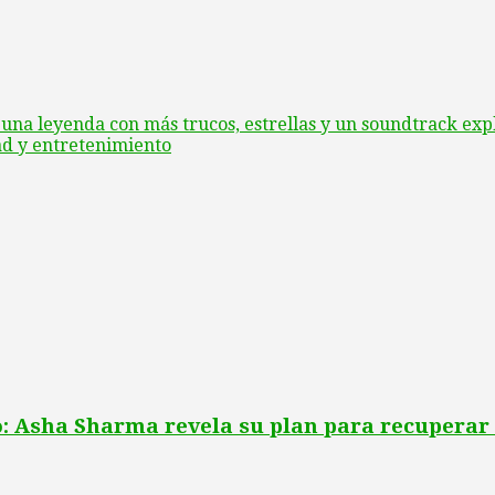
 una leyenda con más trucos, estrellas y un soundtrack exp
ad y entretenimiento
o: Asha Sharma revela su plan para recuperar