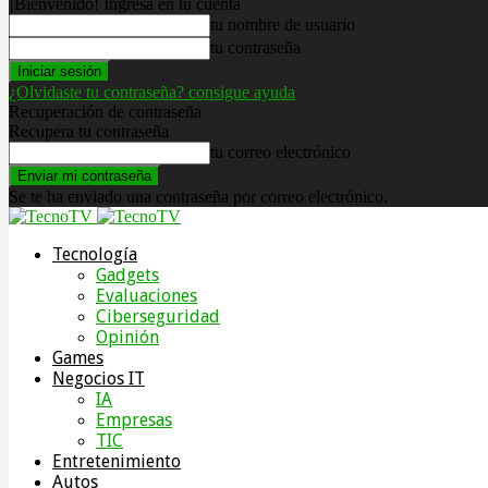
¡Bienvenido! Ingresa en tu cuenta
tu nombre de usuario
tu contraseña
¿Olvidaste tu contraseña? consigue ayuda
Recuperación de contraseña
Recupera tu contraseña
tu correo electrónico
Se te ha enviado una contraseña por correo electrónico.
Tecnología
Gadgets
Evaluaciones
Ciberseguridad
Opinión
Games
Negocios IT
IA
Empresas
TIC
Entretenimiento
Autos