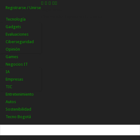
Registrarse / Unirse
Registrarse
¡Bienvenido! Ingresa en tu cuenta
Tecnología
Gadgets
Evaluaciones
Ciberseguridad
Opinión
Games
Negocios IT
IA
Empresas
TIC
Entretenimiento
Autos
Sostenibilidad
Tecno Bogotá
tu nombre de usuario