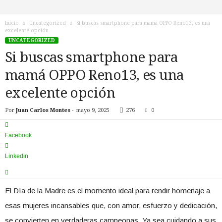
n
o
Inicio
Uncategorized
Si buscas smartphone para mamá OPPO Reno13, es una
T
excelente opción
V
UNCATEGORIZED
Si buscas smartphone para
mamá OPPO Reno13, es una
excelente opción
Por
Juan Carlos Montes
-
mayo 9, 2025
276
0
Facebook
Linkedin
El Día de la Madre es el momento ideal para rendir homenaje a
esas mujeres incansables que, con amor, esfuerzo y dedicación,
se convierten en verdaderas campeonas. Ya sea cuidando a sus