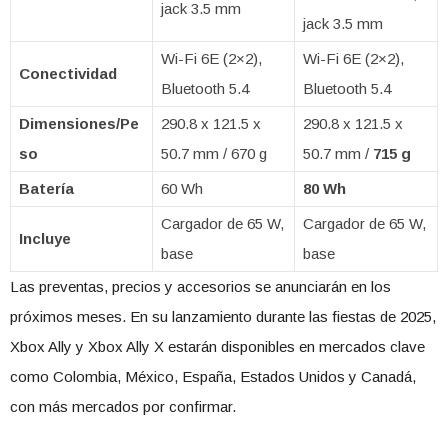
jack 3.5 mm
jack 3.5 mm
Wi-Fi 6E (2×2),
Wi-Fi 6E (2×2),
Conectividad
Bluetooth 5.4
Bluetooth 5.4
Dimensiones/Pe
290.8 x 121.5 x
290.8 x 121.5 x
so
50.7 mm / 670 g
50.7 mm /
715 g
Batería
60 Wh
80 Wh
Cargador de 65 W,
Cargador de 65 W,
Incluye
base
base
Las preventas, precios y accesorios se anunciarán en los
próximos meses. En su lanzamiento durante las fiestas de 2025,
Xbox Ally y Xbox Ally X estarán disponibles en mercados clave
como Colombia, México, España, Estados Unidos y Canadá,
con más mercados por confirmar.