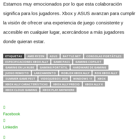
Estamos muy emocionados por lo que esta colaboración
significa para los jugadores. Xbox y ASUS avanzan para cumplir
la visión de ofrecer una experiencia de juego consistente y
accesible en cualquier lugar, acercándose a más jugadores
donde quieran estar.
ETIQUETAS
AMD RYZEN
ASUS
BATTLE.NET
CONSOLAS PORTÁTILES
ESPECIFICACIONES XBOX ALLY
GAME PASS
GAMING COPILOT
GAMING EN LA NUBE
GAMING PORTÁTIL
HARDWARE DE GAMING
JUEGO REMOTO
LANZAMIENTO
ROBLOX XBOX ALLY
ROG XBOX ALLY
SUMMER GAME FEST
VIDEOJUEGOS 2025
WINDOWS 11
XBOX
XBOX ALLY CARACTERÍSTICAS
XBOX ALLY PRECIO
XBOX ALLY X
XBOX CLOUD GAMING
XBOX PLAY ANYWHERE
Facebook
Linkedin