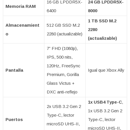
16 GB LPDDR5X-
24 GB LPDDR5X-
Memoria RAM
6400
8000
1 TB SSD M.2
Almacenamient
512 GB SSD M.2
2280
o
2280 (actualizable)
(actualizable)
7” FHD (1080p),
IPS, 500 nits,
120Hz, FreeSync
Pantalla
Igual que Xbox Ally
Premium, Gorilla
Glass Victus +
DXC anti-reflejo
1x USB4 Type-C
,
2x USB 3.2 Gen 2
1x USB 3.2 Gen 2
Type-C, lector
Puertos
Type-C, lector
microSD UHS-II,
microSD UHS-II,