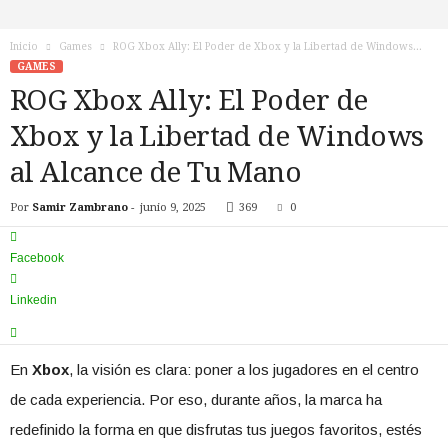
n
o
Inicio
Games
ROG Xbox Ally: El Poder de Xbox y la Libertad de Windows...
T
GAMES
V
ROG Xbox Ally: El Poder de
Xbox y la Libertad de Windows
al Alcance de Tu Mano
Por
Samir Zambrano
-
junio 9, 2025
369
0
Facebook
Linkedin
En
Xbox
, la visión es clara: poner a los jugadores en el centro
de cada experiencia. Por eso, durante años, la marca ha
redefinido la forma en que disfrutas tus juegos favoritos, estés