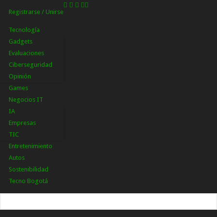
Registrarse / Unirse
Registrarse
¡Bienvenido! Ingresa en tu cuenta
Tecnología
Gadgets
Evaluaciones
Ciberseguridad
Opinión
Games
Negocios IT
IA
Empresas
TIC
Entretenimiento
Autos
Sostenibilidad
Tecno Bogotá
tu nombre de usuario