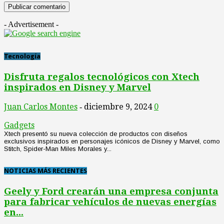
- Advertisement -
Tecnología
Disfruta regalos tecnológicos con Xtech
inspirados en Disney y Marvel
Juan Carlos Montes
diciembre 9, 2024
0
-
Gadgets
Xtech presentó su nueva colección de productos con diseños
exclusivos inspirados en personajes icónicos de Disney y Marvel, como
Stitch, Spider-Man Miles Morales y...
NOTICIAS MÁS RECIENTES
Geely y Ford crearán una empresa conjunta
para fabricar vehículos de nuevas energías
en...