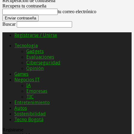
Recuperación de contraseña
Recupera tu contraseña
tu correo electrónico
Buscar
Registrarse / Unirse
Tecnología
Gadgets
Evaluaciones
Ciberseguridad
Opinión
Games
Negocios IT
IA
Empresas
TIC
Entretenimiento
Autos
Sostenibilidad
Tecno Bogotá
Registrarse