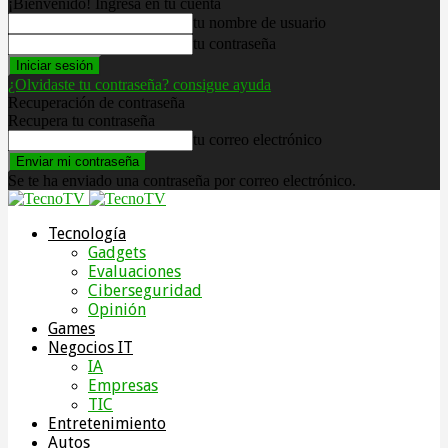
¡Bienvenido! Ingresa en tu cuenta
tu nombre de usuario
tu contraseña
¿Olvidaste tu contraseña? consigue ayuda
Recuperación de contraseña
Recupera tu contraseña
tu correo electrónico
Se te ha enviado una contraseña por correo electrónico.
Tecnología
Gadgets
Evaluaciones
Ciberseguridad
Opinión
Games
Negocios IT
IA
Empresas
TIC
Entretenimiento
Autos