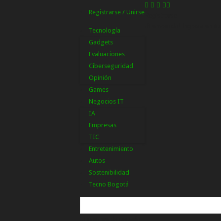
Registrarse / Unirse
Registrarse
¡Bienvenido! Ingresa en tu
Tecnología
Gadgets
Evaluaciones
Ciberseguridad
Opinión
Games
Negocios IT
IA
Empresas
TIC
Entretenimiento
Autos
Sostenibilidad
Tecno Bogotá
tu nombre de usuario