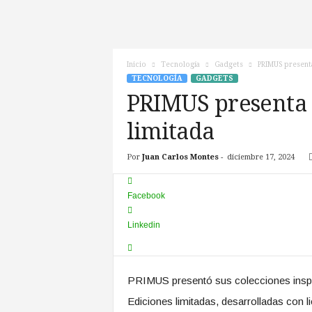
c
n
o
T
Inicio
Tecnología
Gadgets
PRIMUS present
V
TECNOLOGÍA
GADGETS
PRIMUS presenta 
limitada
Por
Juan Carlos Montes
-
diciembre 17, 2024
Facebook
Linkedin
PRIMUS presentó sus colecciones inspi
Ediciones limitadas, desarrolladas con l