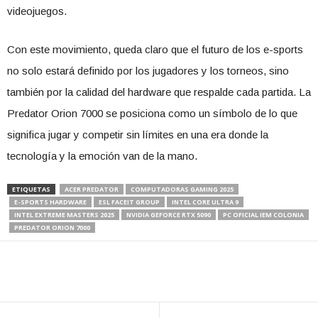
videojuegos.
Con este movimiento, queda claro que el futuro de los e-sports
no solo estará definido por los jugadores y los torneos, sino
también por la calidad del hardware que respalde cada partida. La
Predator Orion 7000 se posiciona como un símbolo de lo que
significa jugar y competir sin límites en una era donde la
tecnología y la emoción van de la mano.
ETIQUETAS
ACER PREDATOR
COMPUTADORAS GAMING 2025
E-SPORTS HARDWARE
ESL FACEIT GROUP
INTEL CORE ULTRA 9
INTEL EXTREME MASTERS 2025
NVIDIA GEFORCE RTX 5090
PC OFICIAL IEM COLONIA
PREDATOR ORION 7000