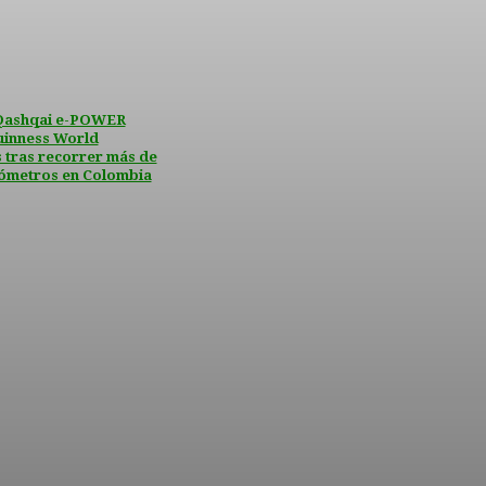
Qashqai e-POWER
uinness World
 tras recorrer más de
ilómetros en Colombia