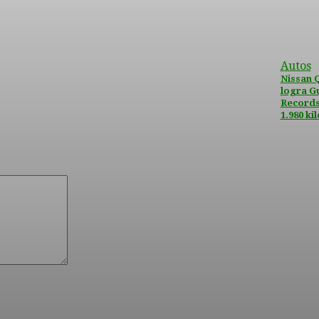
Autos
Nissan 
logra G
Records
1.980 k