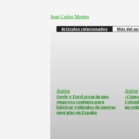
Juan Carlos Montes
Artículos relacionados
Más del au
Autos
Autos
Geely y Ford crearán una
¿Cómo 
empresa conjunta para
Colomb
fabricar vehículos de nuevas
un veh
energías en España