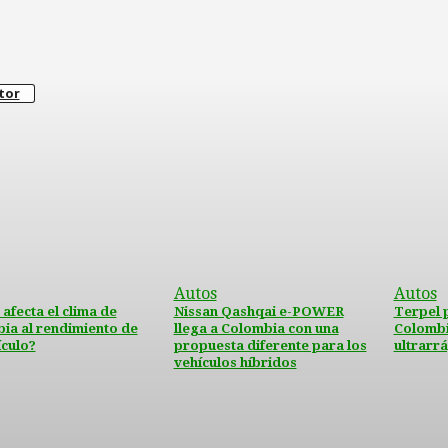
tor
Autos
Autos
afecta el clima de
Nissan Qashqai e-POWER
Terpel 
ia al rendimiento de
llega a Colombia con una
Colombi
ículo?
propuesta diferente para los
ultrarr
vehículos híbridos