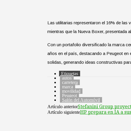
Las utilitarias representaron el 16% de las
mientras que la Nueva Boxer, presentada al
Con un portafolio diversificado la marca ce
años en el país, destacando a Peugeot en 
solidas, generando ideas constructivas para 
Etiquetas
autos
carretera
marca
movilidad
Peugeot
Salón del Automóvil
Stefanini Group proyect
Artículo anterior
HP prepara en IA a sus
Artículo siguiente