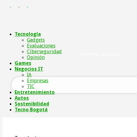
Tecnología
Gadgets
Evaluaciones
Ciberseguridad
tu nombre de usuario
Opinión
Games
Negocios IT
tu contraseña
IA
Empresas
TIC
Entretenimiento
Autos
Sostenibilidad
Tecno Bogotá
Registrarse / Unirse
Tecnología
Games
Negocios IT
Entretenimient