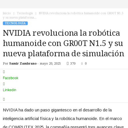
n
o
Inicio
Tecnología
NVIDIA revoluciona la robótica humanoide con GR00T N1.5
T
y su nueva plataforma...
V
TECNOLOGÍA
NVIDIA revoluciona la robótica
humanoide con GR00T N1.5 y su
nueva plataforma de simulación
Por
Samir Zambrano
-
mayo 20, 2025
370
0
Facebook
Linkedin
NVIDIA ha dado un paso gigantesco en el desarrollo de la
inteligencia artificial física y la robótica humanoide. En el marco
de COMPUTEX 2025, la compañía presentó tres avances clave