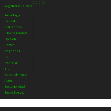
Registrarse / Unirse
Registrarse
¡Bienvenido! Ingresa en tu cuenta
Tecnología
Gadgets
Evaluaciones
Ciberseguridad
Opinión
Games
Negocios IT
IA
Empresas
TIC
Entretenimiento
Autos
Sostenibilidad
Tecno Bogotá
tu nombre de usuario