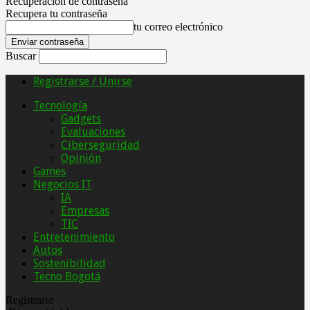
Recuperación de contraseña
Recupera tu contraseña
tu correo electrónico
Buscar
Registrarse / Unirse
Tecnología
Gadgets
Evaluaciones
Ciberseguridad
Opinión
Games
Negocios IT
IA
Empresas
TIC
Entretenimiento
Autos
Sostenibilidad
Tecno Bogotá
Registrarse