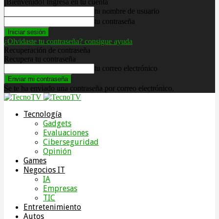
¡Bienvenido! Ingresa en tu cuenta
tu nombre de usuario
tu contraseña
¿Olvidaste tu contraseña? consigue ayuda
Recuperación de contraseña
Recupera tu contraseña
tu correo electrónico
Se te ha enviado una contraseña por correo electrónico.
Tecnología
Gadgets
Evaluaciones
Ciberseguridad
Opinión
Games
Negocios IT
IA
Empresas
TIC
Entretenimiento
Autos