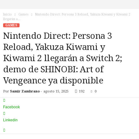
n
o
Inicio
Games
Nintendo Direct: Persona 3 Reload, Yakuza Kiwami y Kiwami 2
T
llegarán a...
V
GAMES
Nintendo Direct: Persona 3
Reload, Yakuza Kiwami y
Kiwami 2 llegarán a Switch 2;
demo de SHINOBI: Art of
Vengeance ya disponible
Por
Samir Zambrano
-
agosto 15, 2025
192
0
Facebook
Linkedin