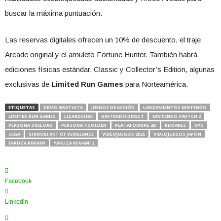
buscar la máxima puntuación.
Las reservas digitales ofrecen un 10% de descuento, el traje
Arcade original y el amuleto Fortune Hunter. También habrá
ediciones físicas estándar, Classic y Collector’s Edition, algunas
exclusivas de
Limited Run Games
para Norteamérica.
ETIQUETAS
DEMO GRATUITA
JUEGOS DE ACCIÓN
LANZAMIENTOS NINTENDO
LIMITED RUN GAMES
LIZARDCUBE
NINTENDO DIRECT
NINTENDO SWITCH 2
PERSONA 3 RELOAD
PERSONA 4 GOLDEN
PLATAFORMAS 2D
REMAKES
RPG
SEGA
SHINOBI ART OF VENGEANCE
VIDEOJUEGOS 2025
VIDEOJUEGOS JAPÓN
YAKUZA KIWAMI
YAKUZA KIWAMI 2
Facebook
Linkedin