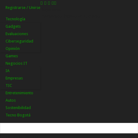
Registrarse / Unirse
Registrarse
¡Bienvenido! Ingresa en tu cuenta
Tecnología
Gadgets
Evaluaciones
Ciberseguridad
Opinión
Games
Negocios IT
IA
Empresas
TIC
Entretenimiento
Autos
Sostenibilidad
Tecno Bogotá
tu nombre de usuario