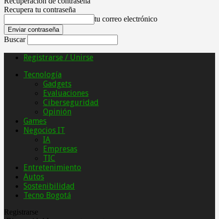
Recuperación de contraseña
Recupera tu contraseña
tu correo electrónico
Buscar
Registrarse / Unirse
Tecnología
Gadgets
Evaluaciones
Ciberseguridad
Opinión
Games
Negocios IT
IA
Empresas
TIC
Entretenimiento
Autos
Sostenibilidad
Tecno Bogotá
Registrarse