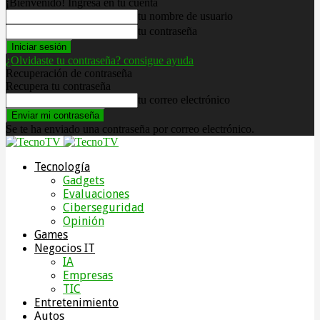
¡Bienvenido! Ingresa en tu cuenta
tu nombre de usuario
tu contraseña
¿Olvidaste tu contraseña? consigue ayuda
Recuperación de contraseña
Recupera tu contraseña
tu correo electrónico
Se te ha enviado una contraseña por correo electrónico.
Tecnología
Gadgets
Evaluaciones
Ciberseguridad
Opinión
Games
Negocios IT
IA
Empresas
TIC
Entretenimiento
Autos