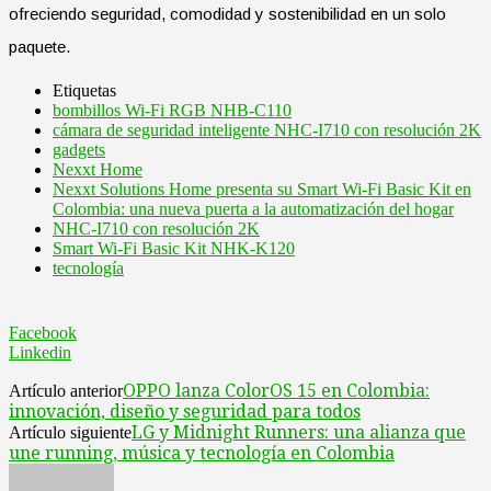
ofreciendo seguridad, comodidad y sostenibilidad en un solo
paquete.
Etiquetas
bombillos Wi-Fi RGB NHB-C110
cámara de seguridad inteligente NHC-I710 con resolución 2K
gadgets
Nexxt Home
Nexxt Solutions Home presenta su Smart Wi-Fi Basic Kit en
Colombia: una nueva puerta a la automatización del hogar
NHC-I710 con resolución 2K
Smart Wi-Fi Basic Kit NHK-K120
tecnología
Facebook
Linkedin
OPPO lanza ColorOS 15 en Colombia:
Artículo anterior
innovación, diseño y seguridad para todos
LG y Midnight Runners: una alianza que
Artículo siguiente
une running, música y tecnología en Colombia