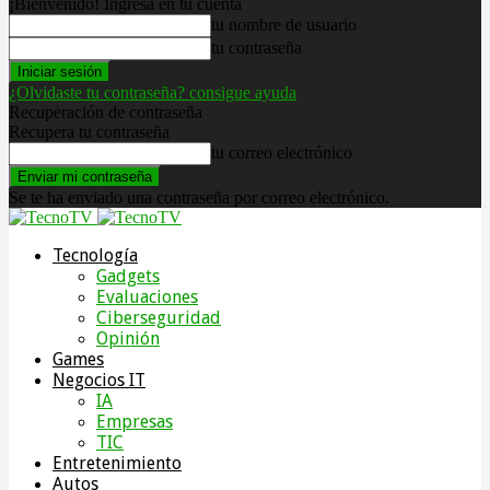
¡Bienvenido! Ingresa en tu cuenta
tu nombre de usuario
tu contraseña
¿Olvidaste tu contraseña? consigue ayuda
Recuperación de contraseña
Recupera tu contraseña
tu correo electrónico
Se te ha enviado una contraseña por correo electrónico.
Tecnología
Gadgets
Evaluaciones
Ciberseguridad
Opinión
Games
Negocios IT
IA
Empresas
TIC
Entretenimiento
Autos