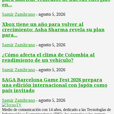
en...
Samir Zambrano
agosto 5, 2026
-
Xbox tiene un año para volver al
crecimiento: Asha Sharma revela su plan
para...
Samir Zambrano
agosto 5, 2026
-
¿Cómo afecta el clima de Colombia al
rendimiento de un vehículo?
Samir Zambrano
agosto 5, 2026
-
SAGA Barcelona Game Fest 2026 prepara
una edición internacional con Japón como
país invitado
Samir Zambrano
agosto 5, 2026
-
Medio de comunicación con 14 años, dedicado a las Tecnologías de