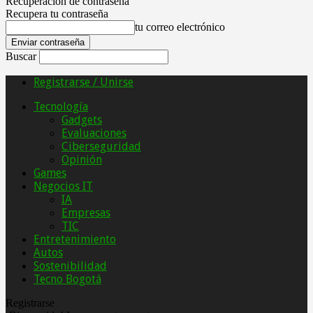
Recuperación de contraseña
Recupera tu contraseña
tu correo electrónico
Buscar
Registrarse / Unirse
Tecnología
Gadgets
Evaluaciones
Ciberseguridad
Opinión
Games
Negocios IT
IA
Empresas
TIC
Entretenimiento
Autos
Sostenibilidad
Tecno Bogotá
Registrarse