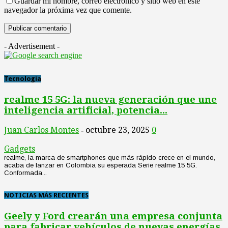
Guardar mi nombre, correo electrónico y sitio web en este
navegador la próxima vez que comente.
- Advertisement -
Tecnología
realme 15 5G: la nueva generación que une
inteligencia artificial, potencia...
Juan Carlos Montes
octubre 23, 2025
0
-
Gadgets
realme, la marca de smartphones que más rápido crece en el mundo,
acaba de lanzar en Colombia su esperada Serie realme 15 5G.
Conformada...
NOTICIAS MÁS RECIENTES
Geely y Ford crearán una empresa conjunta
para fabricar vehículos de nuevas energías