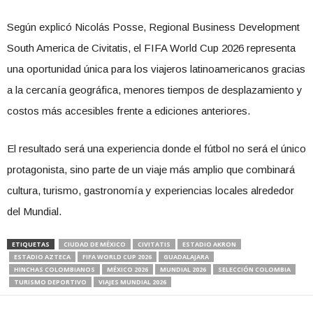
Según explicó Nicolás Posse, Regional Business Development
South America de Civitatis, el FIFA World Cup 2026 representa
una oportunidad única para los viajeros latinoamericanos gracias
a la cercanía geográfica, menores tiempos de desplazamiento y
costos más accesibles frente a ediciones anteriores.
El resultado será una experiencia donde el fútbol no será el único
protagonista, sino parte de un viaje más amplio que combinará
cultura, turismo, gastronomía y experiencias locales alrededor
del Mundial.
ETIQUETAS
CIUDAD DE MÉXICO
CIVITATIS
ESTADIO AKRON
ESTADIO AZTECA
FIFA WORLD CUP 2026
GUADALAJARA
HINCHAS COLOMBIANOS
MÉXICO 2026
MUNDIAL 2026
SELECCIÓN COLOMBIA
TURISMO DEPORTIVO
VIAJES MUNDIAL 2026