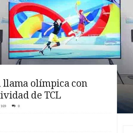
 llama olímpica con
tividad de TCL
169
0