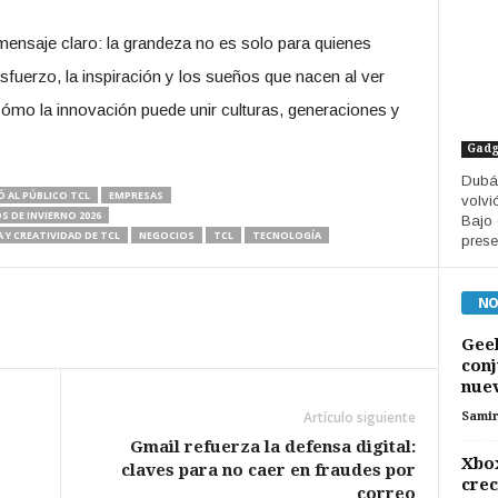
mensaje claro: la grandeza no es solo para quienes
sfuerzo, la inspiración y los sueños que nacen al ver
mo la innovación puede unir culturas, generaciones y
Gadg
Dubái
Ó AL PÚBLICO TCL
EMPRESAS
volvi
 DE INVIERNO 2026
Bajo 
 Y CREATIVIDAD DE TCL
NEGOCIOS
TCL
TECNOLOGÍA
presen
NO
Geel
conj
nuev
Artículo siguiente
Sami
Gmail refuerza la defensa digital:
Xbox
claves para no caer en fraudes por
crec
correo