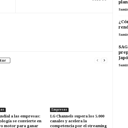
plan
Sami
¿Cóm
rend
Sami
SAG
prep
Japó
tor
Sami
sas
Empresas
ndial a las empresas:
LG Channels supera los 5.000
nología se convierte en
canales y acelera la
vo motor para ganar
competencia por el streaming