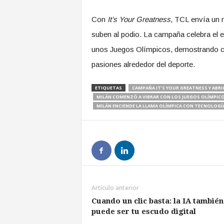
Con
It’s Your Greatness
, TCL envía un 
suben al podio. La campaña celebra el e
unos Juegos Olímpicos, demostrando có
pasiones alrededor del deporte.
ETIQUETAS
CAMPAÑA IT’S YOUR GREATNESS Y ABRI
MILÁN COMENZÓ A VIBRAR CON LOS JUEGOS OLÍMPICOS
MILÁN ENCIENDE LA LLAMA OLÍMPICA CON TECNOLOGÍA
Artículo anterior
Cuando un clic basta: la IA también
puede ser tu escudo digital