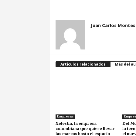
Juan Carlos Montes
Artículos relacionados
Más del au
Empresas
Empre
Xelestia, la empresa
Del Mu
colombiana que quiere llevar
la tec
las marcas hasta el espacio
el nue