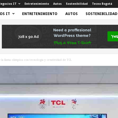
egocios IT
Entretenimiento
Autos
Sostenibilidad
Tecno Bogotá
OS IT
ENTRETENIMIENTO
AUTOS
SOSTENIBILIDAD
 la llama olímpica con tecnología y creatividad de TCL