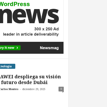
cnología
WEI despliega su visión
 futuro desde Dubái
-
0
Carlos Montes
diciembre 29, 2025