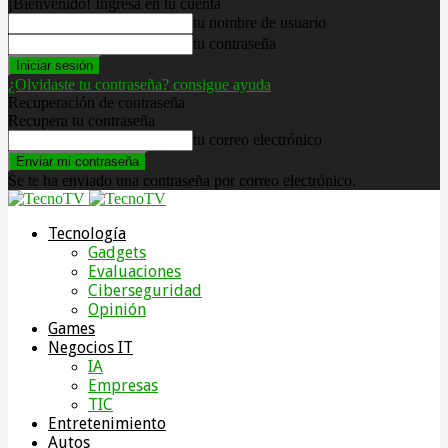
¡Bienvenido! Ingresa en tu cuenta
tu nombre de usuario
tu contraseña
¿Olvidaste tu contraseña? consigue ayuda
Recuperación de contraseña
Recupera tu contraseña
tu correo electrónico
Se te ha enviado una contraseña por correo electrónico.
Tecnología
Gadgets
Evaluaciones
Ciberseguridad
Opinión
Games
Negocios IT
IA
Empresas
TIC
Entretenimiento
Autos