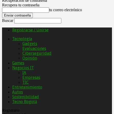
Recuperación de contraseña
Recupera tu contraseña
tu correo electrónico
Buscar
Registrarse / Unirse
Tecnología
Gadgets
Evaluaciones
Ciberseguridad
Opinión
Games
Negocios IT
IA
Empresas
TIC
Entretenimiento
Autos
Sostenibilidad
Tecno Bogotá
Registrarse