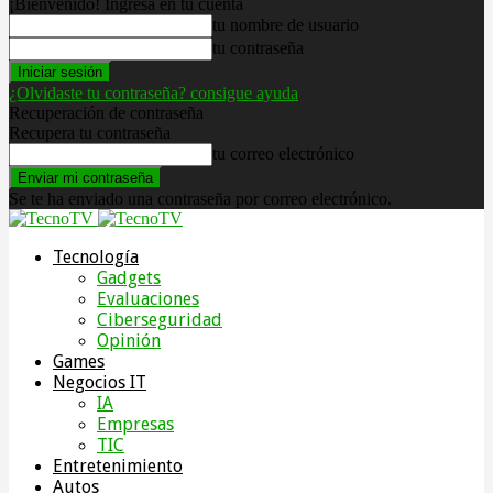
¡Bienvenido! Ingresa en tu cuenta
tu nombre de usuario
tu contraseña
¿Olvidaste tu contraseña? consigue ayuda
Recuperación de contraseña
Recupera tu contraseña
tu correo electrónico
Se te ha enviado una contraseña por correo electrónico.
Tecnología
Gadgets
Evaluaciones
Ciberseguridad
Opinión
Games
Negocios IT
IA
Empresas
TIC
Entretenimiento
Autos