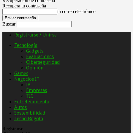
Recuperación de contraseña
Recupera tu contraseña
tu correo electrónico
Buscar
Registrarse / Unirse
Tecnología
Gadgets
Evaluaciones
Ciberseguridad
Opinión
Games
Negocios IT
IA
Empresas
TIC
Entretenimiento
Autos
Sostenibilidad
Tecno Bogotá
Registrarse