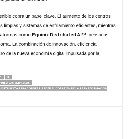
tenible cobra un papel clave. El aumento de los centros
s limpias y sistemas de enfriamiento eficientes, mientras
ataformas como
Equinix Distributed AI™
, pensadas
ónoma. La combinación de innovación, eficiencia
no de la nueva economía digital impulsada por la
™
IA
INE A LAS EMPRESAS
ESA FUTURISTA PARA CONVERTIRSE EN EL CORAZÓN DE LA TRANSFORMACIÓN