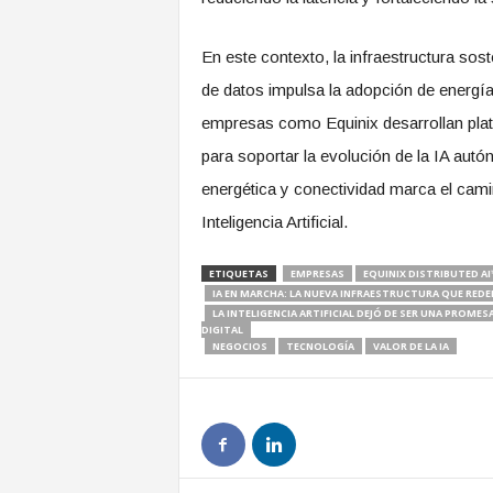
En este contexto, la infraestructura sos
de datos impulsa la adopción de energía
empresas como Equinix desarrollan pl
para soportar la evolución de la IA aut
energética y conectividad marca el cami
Inteligencia Artificial.
ETIQUETAS
EMPRESAS
EQUINIX DISTRIBUTED AI
IA EN MARCHA: LA NUEVA INFRAESTRUCTURA QUE REDEF
LA INTELIGENCIA ARTIFICIAL DEJÓ DE SER UNA PROM
DIGITAL
NEGOCIOS
TECNOLOGÍA
VALOR DE LA IA