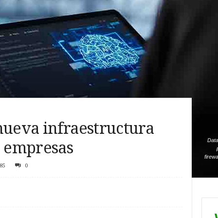
nueva infraestructura
Data 
s empresas
firew
85
0