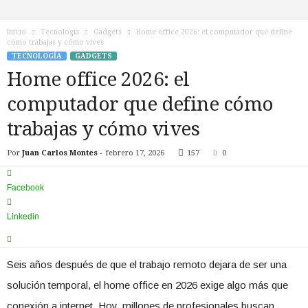
n
o
Inicio
Tecnología
Gadgets
Home office 2026: el computador que define
T
cómo trabajas y cómo vives
V
TECNOLOGÍA
GADGETS
Home office 2026: el
computador que define cómo
trabajas y cómo vives
Por
Juan Carlos Montes
-
febrero 17, 2026
157
0
Facebook
Linkedin
Seis años después de que el trabajo remoto dejara de ser una
solución temporal, el home office en 2026 exige algo más que
conexión a internet. Hoy, millones de profesionales buscan