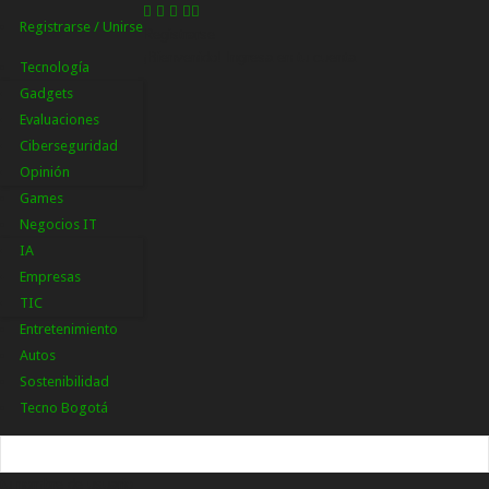
Registrarse / Unirse
Registrarse
¡Bienvenido! Ingresa en tu cuenta
Tecnología
Gadgets
Evaluaciones
Ciberseguridad
Opinión
Games
Negocios IT
IA
Empresas
TIC
Entretenimiento
Autos
Sostenibilidad
Tecno Bogotá
tu nombre de usuario