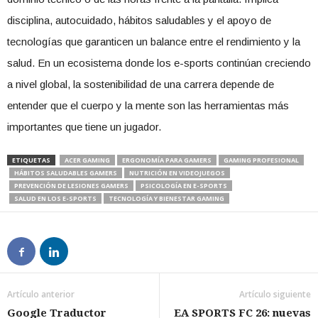
disciplina, autocuidado, hábitos saludables y el apoyo de
tecnologías que garanticen un balance entre el rendimiento y la
salud. En un ecosistema donde los e-sports continúan creciendo
a nivel global, la sostenibilidad de una carrera depende de
entender que el cuerpo y la mente son las herramientas más
importantes que tiene un jugador.
ETIQUETAS
ACER GAMING
ERGONOMÍA PARA GAMERS
GAMING PROFESIONAL
HÁBITOS SALUDABLES GAMERS
NUTRICIÓN EN VIDEOJUEGOS
PREVENCIÓN DE LESIONES GAMERS
PSICOLOGÍA EN E-SPORTS
SALUD EN LOS E-SPORTS
TECNOLOGÍA Y BIENESTAR GAMING
Artículo anterior
Artículo siguiente
Google Traductor
EA SPORTS FC 26: nuevas