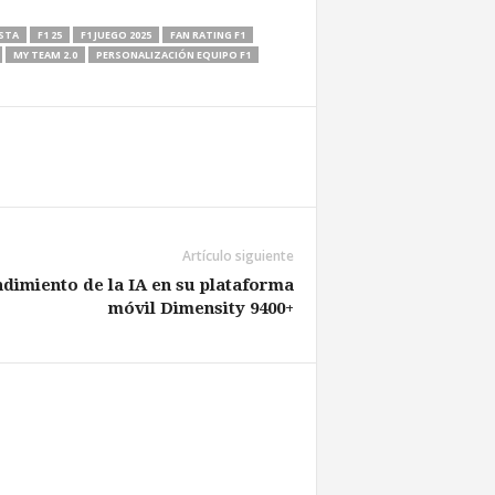
ISTA
F1 25
F1 JUEGO 2025
FAN RATING F1
MY TEAM 2.0
PERSONALIZACIÓN EQUIPO F1
Artículo siguiente
dimiento de la IA en su plataforma
móvil Dimensity 9400+