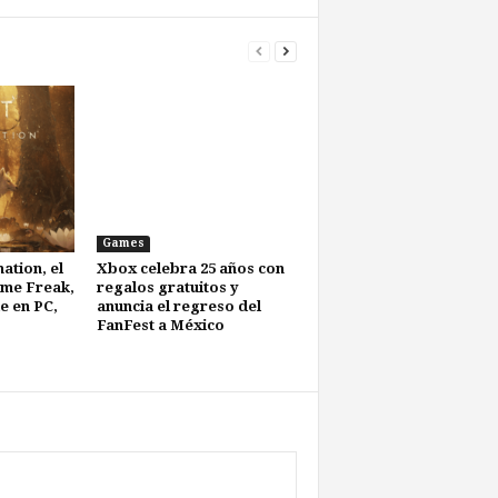
Games
ation, el
Xbox celebra 25 años con
me Freak,
regalos gratuitos y
e en PC,
anuncia el regreso del
FanFest a México