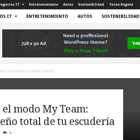
egocios IT
Entretenimiento
Autos
Sostenibilidad
Tecno Bogotá
OS IT
ENTRETENIMIENTO
AUTOS
SOSTENIBILIDAD
m: conviértete en dueño total de...
a el modo My Team:
eño total de tu escudería
0