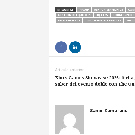
ETIQUETAS
APXGP
AYRTON SENNA F1 25
COD
GESTIÓN DE EQUIPO F1
HQ F1 25
KONNERSPORT 
RIVALIDADES F1
SIMULADOR DE CARRERAS
SIMUL
Artículo anterior
Xbox Games Showcase 2025: fecha, 
saber del evento doble con The Ou
Samir Zambrano