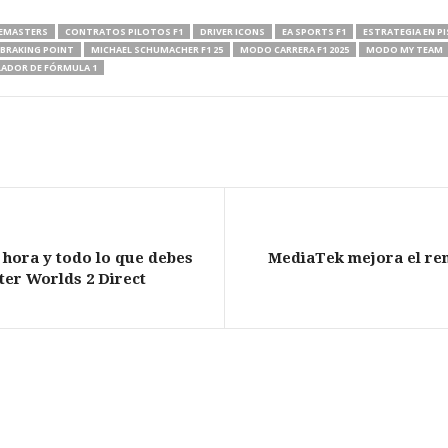
EMASTERS
CONTRATOS PILOTOS F1
DRIVER ICONS
EA SPORTS F1
ESTRATEGIA EN P
BRAKING POINT
MICHAEL SCHUMACHER F1 25
MODO CARRERA F1 2025
MODO MY TEAM
ADOR DE FÓRMULA 1
hora y todo lo que debes
MediaTek mejora el ren
ter Worlds 2 Direct