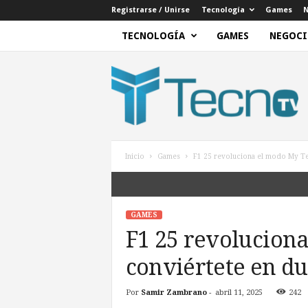
Registrarse / Unirse
Tecnología
Games
N
TECNOLOGÍA
GAMES
NEGOCI
T
e
c
n
o
T
V
Inicio
Games
F1 25 revoluciona el modo My Tea
GAMES
F1 25 revolucion
conviértete en du
Por
Samir Zambrano
-
abril 11, 2025
242