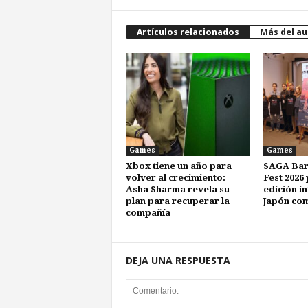
Artículos relacionados
Más del au
Games
Games
Xbox tiene un año para
SAGA Bar
volver al crecimiento:
Fest 2026
Asha Sharma revela su
edición i
plan para recuperar la
Japón com
compañía
DEJA UNA RESPUESTA