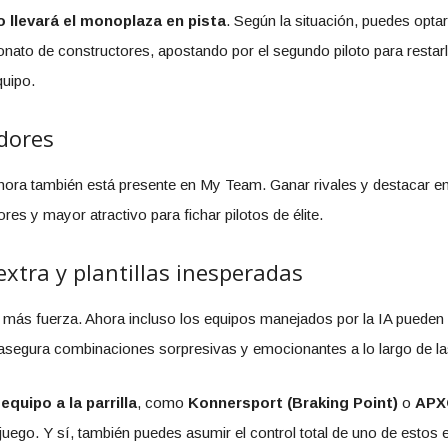
o llevará el monoplaza en pista
. Según la situación, puedes optar
onato de constructores, apostando por el segundo piloto para restarl
quipo.
idores
ahora también está presente en My Team. Ganar rivales y destacar e
s y mayor atractivo para fichar pilotos de élite.
extra y plantillas inesperadas
 más fuerza. Ahora incluso los equipos manejados por la IA puede
 asegura combinaciones sorpresivas y emocionantes a lo largo de l
quipo a la parrilla
, como
Konnersport (Braking Point)
o
APXG
l juego. Y sí, también puedes asumir el control total de uno de esto