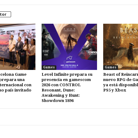
tor
Games
Games
celona Game
Level Infinite prepara su
Beast of Reincarn
 prepara una
presencia en gamescom
nuevo RPG de Ga
nternacional con
2026 con CONTROL
ya está disponibl
o país invitado
Resonant, Dune:
PS5 y Xbox
Awakening y Hunt:
Showdown 1896