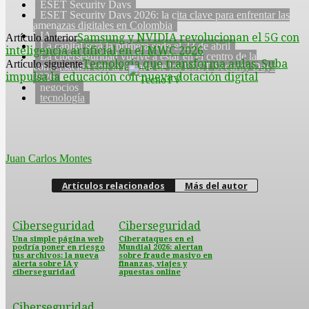
ESET Security Days
ESET Security Days 2026: la cita clave para enfrentar las
amenazas digitales en Colombia
IA
Samsung y NVIDIA revolucionan el 5G con
Artículo anterior
La capital será la primera sede el 23 de abril
inteligencia artificial en el MWC 2026
La ciberseguridad vuelve a estar en el centro de la
Tecnología que transforma aulas: Suba
Artículo siguiente
conversación con la llegada de los ESET Security Days
impulsa la educación con nueva dotación digital
2026
negocios
tecnología
Juan Carlos Montes
Artículos relacionados
Más del autor
Ciberseguridad
Ciberseguridad
Una simple página web
Ciberataques en el
podría poner en riesgo
Mundial 2026: alertan
tus archivos: la nueva
sobre fraude masivo en
alerta sobre IA y
finanzas, viajes y
ciberseguridad
apuestas online
Ciberseguridad