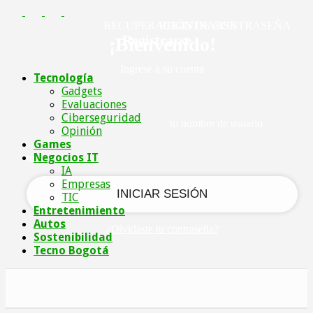
RECUPERACIÓN DE CONTRASEÑA
REGISTRARSE
Registrarse
¡Bienvenido!
Ingrese a su cuenta
Tecnología
Gadgets
Evaluaciones
Ciberseguridad
tu nombre de usuario
Opinión
Games
Negocios IT
tu contraseña
IA
Empresas
TIC
Entretenimiento
Autos
¿Olvidaste tu contraseña?
Sostenibilidad
Tecno Bogotá
Recupera tu contraseña