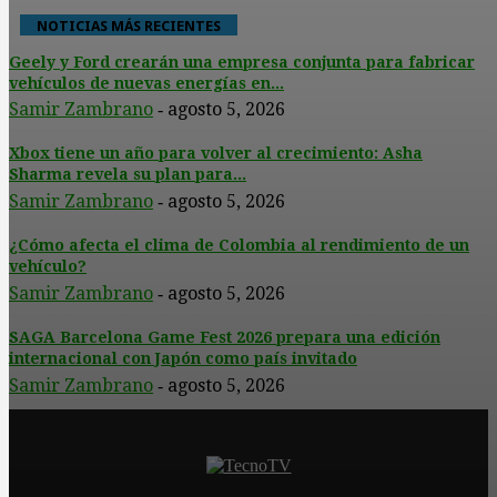
NOTICIAS MÁS RECIENTES
Geely y Ford crearán una empresa conjunta para fabricar
vehículos de nuevas energías en...
Samir Zambrano
agosto 5, 2026
-
Xbox tiene un año para volver al crecimiento: Asha
Sharma revela su plan para...
Samir Zambrano
agosto 5, 2026
-
¿Cómo afecta el clima de Colombia al rendimiento de un
vehículo?
Samir Zambrano
agosto 5, 2026
-
SAGA Barcelona Game Fest 2026 prepara una edición
internacional con Japón como país invitado
Samir Zambrano
agosto 5, 2026
-