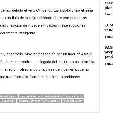
crec
plan
erno, debuta el vivo Office Kit. Esta plataforma elimina
Sami
iendo un flujo de trabajo unificado entre computadoras
¿Cóm
 información se mueve sin cables ni interrupciones,
rend
eramente inteligente.
Sami
SAG
prep
n y desarrollo, vivo ha pasado de ser un líder en Asia a
Japó
más de 60 mercados. La llegada del X300 Pro a Colombia
Sami
la región, ofreciendo una pieza de ingeniería que no
 que transforma la forma en que los colombianos
GRAFÍA MÓVIL
LANZAMIENTOS TECNOLOGÍA 2026
LENTES ZEISS
HONE 200MP
TECNOLOGÍA CHINA EN COLOMBIA
VIVO COLOMBIA