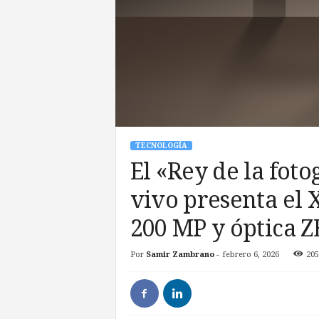
TECNOLOGÍA
El «Rey de la foto
vivo presenta el 
200 MP y óptica Z
Por
Samir Zambrano
-
febrero 6, 2026
205