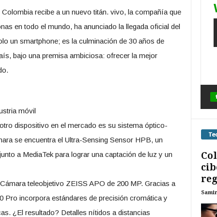
n Colombia recibe a un nuevo titán. vivo, la compañía que
as en todo el mundo, ha anunciado la llegada oficial del
olo un smartphone; es la culminación de 30 años de
 país, bajo una premisa ambiciosa: ofrecer la mejor
ndo.
ustria móvil
 otro dispositivo en el mercado es su sistema óptico-
Te
mara se encuentra el Ultra-Sensing Sensor HPB, un
Col
junto a MediaTek para lograr una captación de luz y un
cib
reg
su Cámara teleobjetivo ZEISS APO de 200 MP. Gracias a
Sami
00 Pro incorpora estándares de precisión cromática y
as. ¿El resultado? Detalles nítidos a distancias