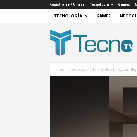
Registrarse / Unirse
Tecnología
Games
N
TECNOLOGÍA
GAMES
NEGOCI
T
e
c
n
o
T
V
Inicio
Tecnología
El «Rey de la fotografía» lle