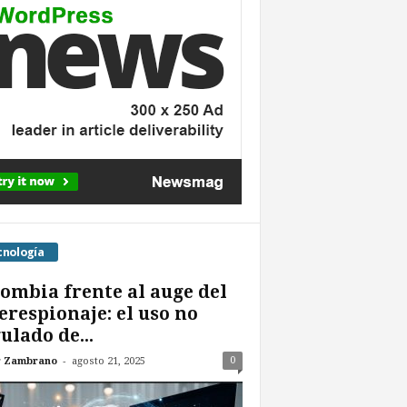
cnología
ombia frente al auge del
erespionaje: el uso no
ulado de...
-
0
r Zambrano
agosto 21, 2025