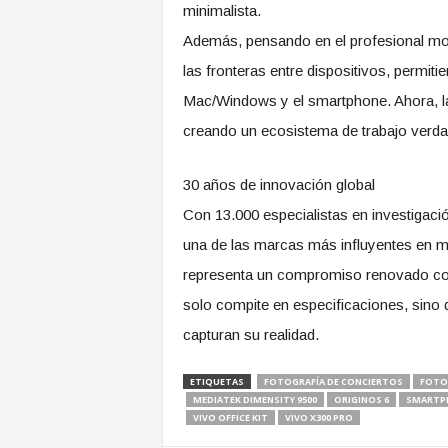
minimalista.
​Además, pensando en el profesional mod
las fronteras entre dispositivos, permit
Mac/Windows y el smartphone. Ahora, la
creando un ecosistema de trabajo verdad
​30 años de innovación global
​Con 13.000 especialistas en investigació
una de las marcas más influyentes en 
representa un compromiso renovado con 
solo compite en especificaciones, sino
capturan su realidad.
ETIQUETAS
FOTOGRAFÍA DE CONCIERTOS
FOTO
MEDIATEK DIMENSITY 9500
ORIGINOS 6
SMARTP
VIVO OFFICE KIT
VIVO X300 PRO