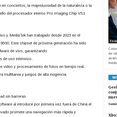
 en conciertos, la majestuosidad de la naturaleza o la
sello del procesador interno Pro Imaging Chip VS1
vivo y MediaTek han trabajado desde 2023 en el
Tecn
 9500. Este chipset de próxima generación ha sido
Colom
dware de vivo, garantizando:
de ci
avanz
s de uso intensivo.
median
ón de video y procesamiento de fotos en tiempo real.
a multitarea y juegos de alta exigencia.
NO
Geel
conj
ad sin barreras
nuev
ftware al introducir por primera vez fuera de China el
Sami
novado promete una navegación más rápida y
Xbox