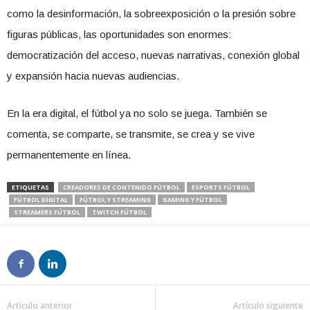
como la desinformación, la sobreexposición o la presión sobre
figuras públicas, las oportunidades son enormes:
democratización del acceso, nuevas narrativas, conexión global
y expansión hacia nuevas audiencias.
En la era digital, el fútbol ya no solo se juega. También se
comenta, se comparte, se transmite, se crea y se vive
permanentemente en línea.
ETIQUETAS
CREADORES DE CONTENIDO FÚTBOL
ESPORTS FÚTBOL
FÚTBOL DIGITAL
FÚTBOL Y STREAMING
GAMING Y FÚTBOL
STREAMERS FÚTBOL
TWITCH FÚTBOL
Artículo anterior
Artículo siguiente