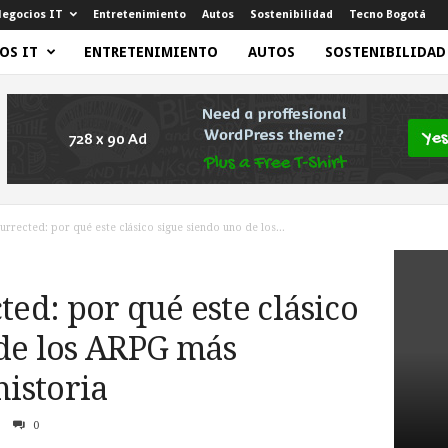
egocios IT
Entretenimiento
Autos
Sostenibilidad
Tecno Bogotá
OS IT
ENTRETENIMIENTO
AUTOS
SOSTENIBILIDAD
surrected: por qué este clásico sigue siendo uno de los...
ted: por qué este clásico
 de los ARPG más
historia
0