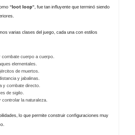
 como
“loot loop”
, fue tan influyente que terminó siendo
riores.
os varias clases del juego, cada una con estilos
 y combate cuerpo a cuerpo.
aques elementales.
jércitos de muertos.
istancia y jabalinas.
ta y combate directo.
es de sigilo.
 controlar la naturaleza.
ilidades, lo que permite construir configuraciones muy
go.