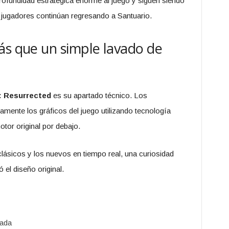
ofundidad estratégica enorme al juego y siguen siendo
jugadores continúan regresando a Santuario.
ás que un simple lavado de
I: Resurrected
es su apartado técnico. Los
mente los gráficos del juego utilizando tecnología
tor original por debajo.
 clásicos y los nuevos en tiempo real, una curiosidad
el diseño original.
vada