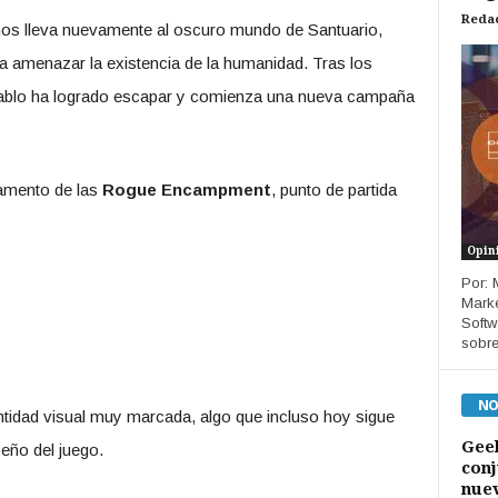
Reda
os lleva nuevamente al oscuro mundo de Santuario,
 amenazar la existencia de la humanidad. Tras los
Diablo ha logrado escapar y comienza una nueva campaña
pamento de las
Rogue Encampment
, punto de partida
Opin
Por: 
Marke
Softw
sobre
NO
ntidad visual muy marcada, algo que incluso hoy sigue
Geel
eño del juego.
conj
nuev