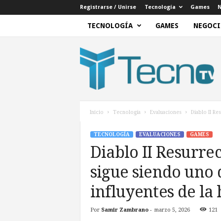
Registrarse / Unirse
Tecnología
Games
N
TECNOLOGÍA
GAMES
NEGOCI
T
e
c
n
o
T
V
Inicio
Tecnología
Evaluaciones
Diablo II Re
TECNOLOGÍA
EVALUACIONES
GAMES
Diablo II Resurrec
sigue siendo uno
influyentes de la 
Por
Samir Zambrano
-
marzo 5, 2026
121