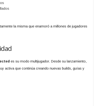
dos
llados
xactamente la misma que enamoró a millones de jugadores
idad
rected
es su modo multijugador. Desde su lanzamiento,
y activa que continúa creando nuevas builds, guías y