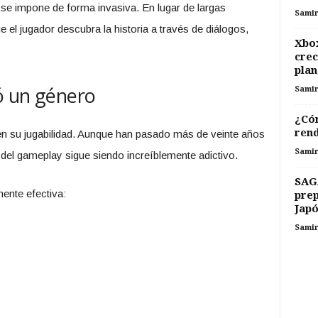
 se impone de forma invasiva. En lugar de largas
Sami
 el jugador descubra la historia a través de diálogos,
Xbox
crec
plan
ió un género
Sami
¿Cóm
rend
en su jugabilidad. Aunque han pasado más de veinte años
Sami
 del gameplay sigue siendo increíblemente adictivo.
SAG
ente efectiva:
prep
Japó
Sami