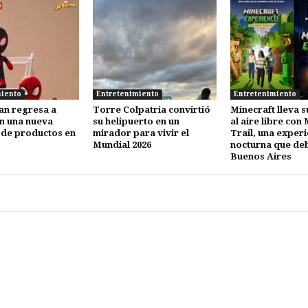
miento
Entretenimiento
Entretenimiento
an regresa a
Torre Colpatria convirtió
Minecraft lleva 
n una nueva
su helipuerto en un
al aire libre con
 de productos en
mirador para vivir el
Trail, una experi
Mundial 2026
nocturna que de
Buenos Aires