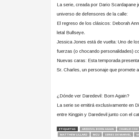
​La serie, creada por Dario Scardapane 
universo de defensores de la calle:
​El regreso de los clásicos: Deborah A
letal Bullseye.
​Jessica Jones está de vuelta: Uno de l
fuerzas (o chocando personalidades) co
​Nuevas caras: Esta temporada presenta 
Sr. Charles, un personaje que promete aña
​¿Dónde ver Daredevil: Born Again?
​La serie se emitirá exclusivamente en D
entre Kingpin y Daredevil junto con el 
ETIQUETAS
AREDEVIL BORN AGAIN
CHARLIE COX
MATTHEW LILLARD
MCU
SERIES DE MARVEL
V