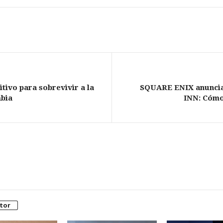
itivo para sobrevivir a la
​SQUARE ENIX anuncia
bia
INN: Cómo
tor