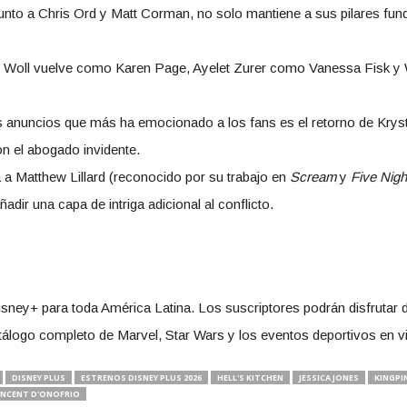
junto a Chris Ord y Matt Corman, no solo mantiene a sus pilares fu
nn Woll vuelve como Karen Page, Ayelet Zurer como Vanessa Fisk y 
os anuncios que más ha emocionado a los fans es el retorno de Krys
n el abogado invidente.
a Matthew Lillard (reconocido por su trabajo en
Scream
y
Five Nigh
dir una capa de intriga adicional al conflicto.
isney+ para toda América Latina. Los suscriptores podrán disfrutar d
catálogo completo de Marvel, Star Wars y los eventos deportivos en 
DISNEY PLUS
ESTRENOS DISNEY PLUS 2026
HELL'S KITCHEN
JESSICA JONES
KINGPI
INCENT D'ONOFRIO