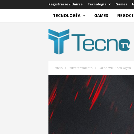
Registrarse / Unirse
Tecnología
Games
N
TECNOLOGÍA
GAMES
NEGOCI
T
e
c
n
o
T
V
Inicio
Entretenimiento
​Daredevil: Born Again T