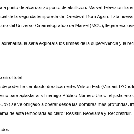
á a punto de alcanzar su punto de ebullición. Marvel Television ha e
oficial de la segunda temporada de Daredevil: Born Again. Esta nuev
ro del Universo Cinematográfico de Marvel (MCU), llegará exclusi
adrenalina, la serie explorará los límites de la supervivencia y la r
ontrol total
a de poder ha cambiado drásticamente. Wilson Fisk (Vincent D’Onofr
ierno para aplastar al «Enemigo Público Número Uno»: el justiciero d
e Cox) se ve obligado a operar desde las sombras más profundas, in
lema de esta temporada es claro: Resistir, Rebelarse y Reconstruir.
rados