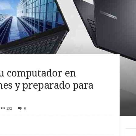
u computador en
nes y preparado para
252
0