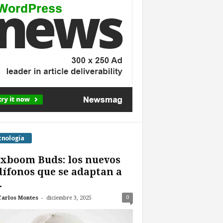
cnología
xboom Buds: los nuevos
ífonos que se adaptan a
.
-
0
Carlos Montes
diciembre 3, 2025