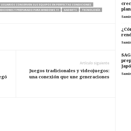
crec
 USUARIOS CONSERVEN SUS EQUIPOS EN PERFECTAS CONDICIONES
plan
ICIONES Y PREPARADO PARA WINDOWS 11
GADGETS
TECNOLOGÍA
Sami
¿Cóm
rend
Sami
SAG
prep
Artículo siguiente
Japó
Juegos tradicionales y videojuegos:
Sami
egó
una conexión que une generaciones