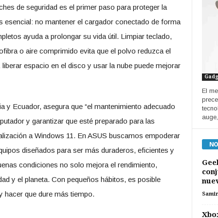
rches de seguridad es el primer paso para proteger la
es esencial: no mantener el cargador conectado de forma
letos ayuda a prolongar su vida útil. Limpiar teclado,
ofibra o aire comprimido evita que el polvo reduzca el
liberar espacio en el disco y usar la nube puede mejorar
Gadg
El me
prece
a y Ecuador, asegura que “el mantenimiento adecuado
tecno
auge,
putador y garantizar que esté preparado para las
tualización a Windows 11. En ASUS buscamos empoderar
NO
quipos diseñados para ser más duraderos, eficientes y
Geel
enas condiciones no solo mejora el rendimiento,
conj
idad y el planeta. Con pequeños hábitos, es posible
nuev
y hacer que dure más tiempo.
Sami
Xbox