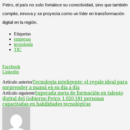
Petro, el país no solo fortalece su conectividad, sino que también
compite, innova y se proyecta como un líder en transformación
digital en la región.
Etiquetas
empresas
tecnología
TIC
Facebook
Linkedin
Tecnología inteligente: el regalo ideal para
Artículo anterior
sorprender a mamá en su día a día
Superada meta de formación en talento
Artículo siguiente
digital del Gobierno Petro: 1.020.181 personas
capacitadas en habilidades tecnológicas