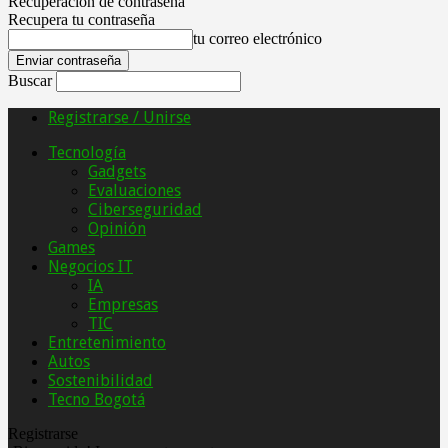
Recuperación de contraseña
Recupera tu contraseña
tu correo electrónico
Buscar
Registrarse / Unirse
Tecnología
Gadgets
Evaluaciones
Ciberseguridad
Opinión
Games
Negocios IT
IA
Empresas
TIC
Entretenimiento
Autos
Sostenibilidad
Tecno Bogotá
Registrarse