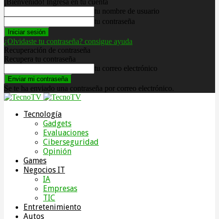
¡Bienvenido! Ingresa en tu cuenta
tu nombre de usuario
tu contraseña
¿Olvidaste tu contraseña? consigue ayuda
Recuperación de contraseña
Recupera tu contraseña
tu correo electrónico
Se te ha enviado una contraseña por correo electrónico.
Tecnología
Gadgets
Evaluaciones
Ciberseguridad
Opinión
Games
Negocios IT
IA
Empresas
TIC
Entretenimiento
Autos