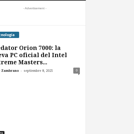
- Advertisement -
cnología
dator Orion 7000: la
va PC oficial del Intel
reme Masters...
-
0
r Zambrano
septiembre 8, 2025
es