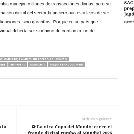
SAG
bia manejan millones de transacciones diarias, pero su
prep
ación digital del sector financiero aún está lejos de ser
Japó
licaciones, sino garantías. Porque en un país que
Sami
o virtual debería ser sinónimo de confianza, no de
LOMBIA DEJA A MILES SIN ACCESO A SU DINERO
UBRE
EMPRESAS
NEGOCIOS
NEQUI Y BANCOLOMBIA
Artículo siguiente
 la
⚽ La otra Copa del Mundo: crece el
fraude digital rumbo al Mundial 2026