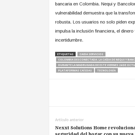
bancaria en Colombia. Nequi y Bancolom
vulnerabilidad demuestra que la transform
robusta. Los usuarios no solo piden exp
impulsa la inclusión financiera, el diner
incertidumbre.
ETIQUETAS
CAIDA SERVICIOS
COLOMBIA DESCONECTADA: LA CAÍDA DE NEQUI Y BANCO
DURANTE LA MADRUGADA DE ESTE VIERNES 24 DE OCT
PLATAFORMAS CAÍSDAS
TECNOLOGÍA
Artículo anterior
Nexxt Solutions Home revoluciona
seguridad del hogar con su nueva