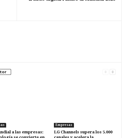
tor
sas
Empresas
ndial a las empresas:
LG Channels supera los 5.000
nología se convierte en
canales y acelera la