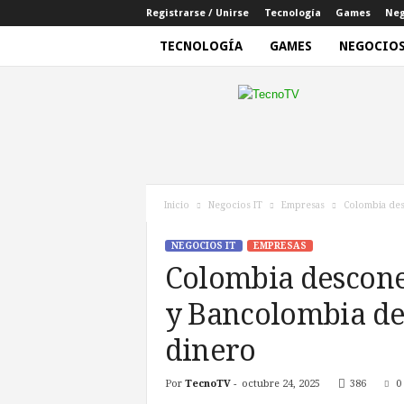
Registrarse / Unirse
Tecnología
Games
Neg
TECNOLOGÍA
GAMES
NEGOCIOS
T
e
c
n
o
T
V
Inicio
Negocios IT
Empresas
Colombia desc
NEGOCIOS IT
EMPRESAS
Colombia descone
y Bancolombia dej
dinero
Por
TecnoTV
-
octubre 24, 2025
386
0