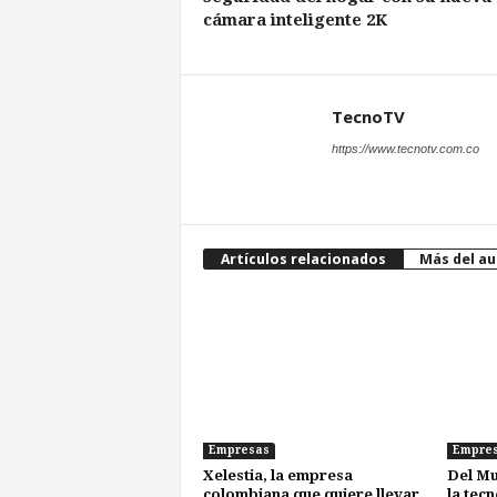
cámara inteligente 2K
TecnoTV
https://www.tecnotv.com.co
Artículos relacionados
Más del au
Empresas
Empre
Xelestia, la empresa
Del Mu
colombiana que quiere llevar
la tec