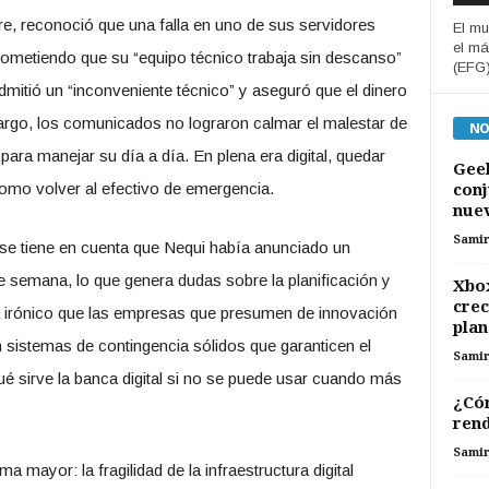
e, reconoció que una falla en uno de sus servidores
El mu
el má
prometiendo que su “equipo técnico trabaja sin descanso”
(EFG)
admitió un “inconveniente técnico” y aseguró que el dinero
argo, los comunicados no lograron calmar el malestar de
NO
ara manejar su día a día. En plena era digital, quedar
Geel
omo volver al efectivo de emergencia.
conj
nuev
Sami
 se tiene en cuenta que Nequi había anunciado un
 semana, lo que genera dudas sobre la planificación y
Xbox
crec
a irónico que las empresas que presumen de innovación
plan
n sistemas de contingencia sólidos que garanticen el
Sami
é sirve la banca digital si no se puede usar cuando más
¿Cóm
rend
Sami
 mayor: la fragilidad de la infraestructura digital