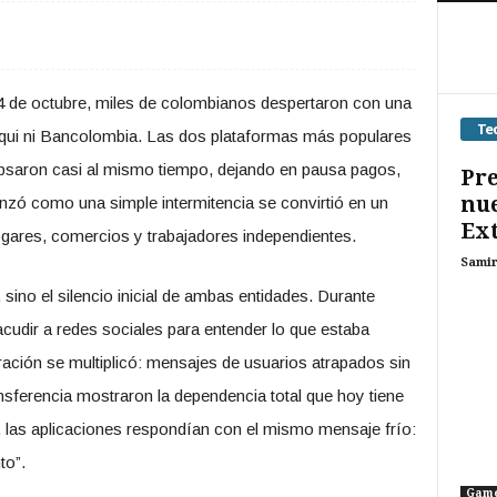
4 de octubre, miles de colombianos despertaron con una
Te
equi ni Bancolombia. Las dos plataformas más populares
lapsaron casi al mismo tiempo, dejando en pausa pagos,
Pre
nue
nzó como una simple intermitencia se convirtió en un
Ext
hogares, comercios y trabajadores independientes.
Sami
 sino el silencio inicial de ambas entidades. Durante
acudir a redes sociales para entender lo que estaba
stración se multiplicó: mensajes de usuarios atrapados sin
ansferencia mostraron la dependencia total que hoy tiene
o, las aplicaciones respondían con el mismo mensaje frío:
to”.
Gam