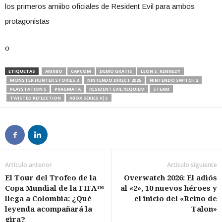
los primeros amiibo oficiales de Resident Evil para ambos
protagonistas
o
ETIQUETAS
AMIIBO
​CAPCOM
DEMO GRATIS
LEON S. KENNEDY
MONSTER HUNTER STORIES 3
NINTENDO DIRECT 2026
NINTENDO SWITCH 2
PLAYSTATION 5
PRAGMATA
RESIDENT EVIL REQUIEM
STEAM
TWISTED REFLECTION
XBOX SERIES X|S
Artículo anterior
Artículo siguiente
​El Tour del Trofeo de la
​Overwatch 2026: El adiós
Copa Mundial de la FIFA™
al «2», 10 nuevos héroes y
llega a Colombia: ¿Qué
el inicio del «Reino de
leyenda acompañará la
Talon»
gira?