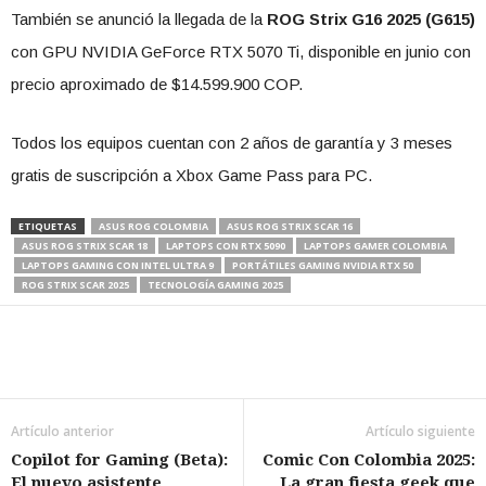
También se anunció la llegada de la
ROG Strix G16 2025 (G615)
con GPU NVIDIA GeForce RTX 5070 Ti, disponible en junio con
precio aproximado de $14.599.900 COP.
Todos los equipos cuentan con 2 años de garantía y 3 meses
gratis de suscripción a Xbox Game Pass para PC.
ETIQUETAS
ASUS ROG COLOMBIA
ASUS ROG STRIX SCAR 16
ASUS ROG STRIX SCAR 18
LAPTOPS CON RTX 5090
LAPTOPS GAMER COLOMBIA
LAPTOPS GAMING CON INTEL ULTRA 9
PORTÁTILES GAMING NVIDIA RTX 50
ROG STRIX SCAR 2025
TECNOLOGÍA GAMING 2025
Artículo anterior
Artículo siguiente
Copilot for Gaming (Beta):
Comic Con Colombia 2025:
El nuevo asistente
La gran fiesta geek que