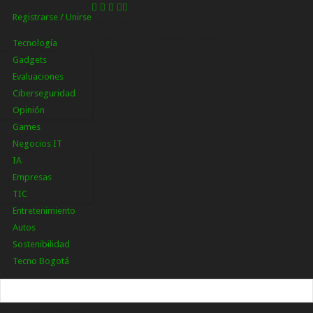
Registrarse / Unirse
Registrarse
¡Bienvenido! Ingresa en tu cuenta
Tecnología
Gadgets
Evaluaciones
Ciberseguridad
Opinión
Games
Negocios IT
IA
Empresas
TIC
Entretenimiento
Autos
Sostenibilidad
Tecno Bogotá
tu nombre de usuario