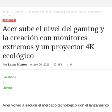
n
o
Inicio
Games
Acer sube el nivel del gaming y la creación con monitores
T
extremos...
V
GAMES
Acer sube el nivel del gaming y
la creación con monitores
extremos y un proyector 4K
ecológico
Por
Lucas Montes
-
enero 26, 2026
183
0
Facebook
Linkedin
Acer volvió a sacudir el mercado tecnológico con el lanzamiento