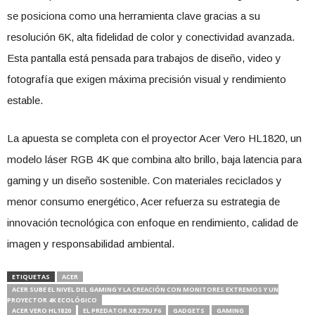
se posiciona como una herramienta clave gracias a su
resolución 6K, alta fidelidad de color y conectividad avanzada.
Esta pantalla está pensada para trabajos de diseño, video y
fotografía que exigen máxima precisión visual y rendimiento
estable.
La apuesta se completa con el proyector Acer Vero HL1820, un
modelo láser RGB 4K que combina alto brillo, baja latencia para
gaming y un diseño sostenible. Con materiales reciclados y
menor consumo energético, Acer refuerza su estrategia de
innovación tecnológica con enfoque en rendimiento, calidad de
imagen y responsabilidad ambiental.
ETIQUETAS
ACER
ACER SUBE EL NIVEL DEL GAMING Y LA CREACIÓN CON MONITORES EXTREMOS Y UN
PROYECTOR 4K ECOLÓGICO
ACER VERO HL1820
EL PREDATOR XB273U F6
GADGETS
GAMING