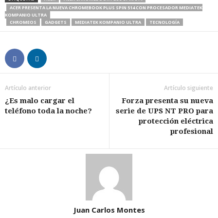
ACER PRESENTA LA NUEVA CHROMEBOOK PLUS SPIN 514 CON PROCESADOR MEDIATEK
KOMPANIO ULTRA
CHROMEOS
GADGETS
MEDIATEK KOMPANIO ULTRA
TECNOLOGÍA
Artículo anterior
Artículo siguiente
¿Es malo cargar el
Forza presenta su nueva
teléfono toda la noche?
serie de UPS NT PRO para
protección eléctrica
profesional
Juan Carlos Montes