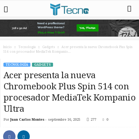
Inicio
Tecnología
Gadgets
Acer presenta la nueva Chromebook Plus Spin
514 con procesador MediaTek Kompanio...
TECNOLOGÍA
GADGETS
Acer presenta la nueva
Chromebook Plus Spin 514 con
procesador MediaTek Kompanio
Ultra
Por
Juan Carlos Montes
-
septiembre 16, 2025
277
0