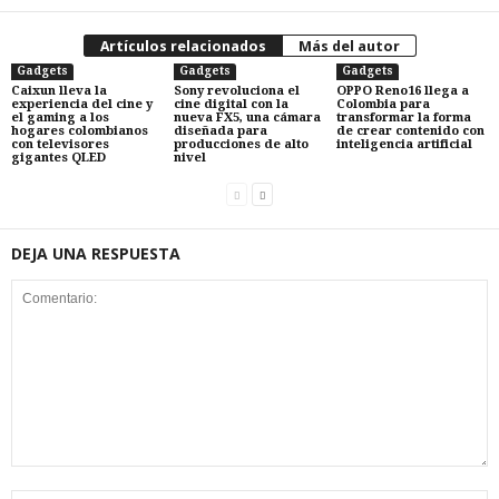
Artículos relacionados
Más del autor
Gadgets
Gadgets
Gadgets
Caixun lleva la
Sony revoluciona el
OPPO Reno16 llega a
experiencia del cine y
cine digital con la
Colombia para
el gaming a los
nueva FX5, una cámara
transformar la forma
hogares colombianos
diseñada para
de crear contenido con
con televisores
producciones de alto
inteligencia artificial
gigantes QLED
nivel
DEJA UNA RESPUESTA