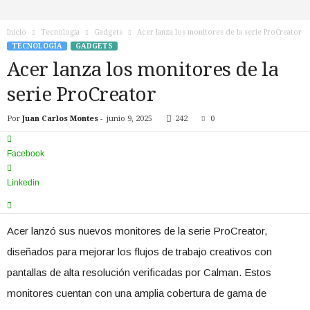
n
o
Inicio
Tecnología
Gadgets
Acer lanza los monitores de la serie ProCreator
T
TECNOLOGÍA
GADGETS
V
Acer lanza los monitores de la
serie ProCreator
Por
Juan Carlos Montes
-
junio 9, 2025
242
0
Facebook
Linkedin
Acer lanzó sus nuevos monitores de la serie ProCreator,
diseñados para mejorar los flujos de trabajo creativos con
pantallas de alta resolución verificadas por Calman. Estos
monitores cuentan con una amplia cobertura de gama de