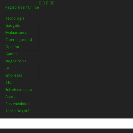
Registrarse / Unirse
Registrarse
¡Bienvenido! Ingresa en tu cuenta
Tecnología
Gadgets
Evaluaciones
Ciberseguridad
Opinión
Games
Negocios IT
IA
Empresas
TIC
Entretenimiento
Autos
Sostenibilidad
Tecno Bogotá
tu nombre de usuario