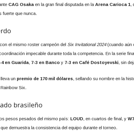
ante
CAG Osaka
en la gran final disputada en la
Arena Carioca 1
,
 fuerte que nunca.
erdo
o con el mismo roster campeón del
Six Invitational 2024
(cuando aún 
 coordinación impecable durante toda la competencia. En la serie fin
-4 en Guarida
,
7-3 en Banco
y
7-3 en Café Dostoyevski
, sin de
lleva un
premio de 170 mil dólares
, sellando su nombre en la hist
e Rainbow Six.
ado brasileño
 dos pesos pesados del mismo país:
LOUD
, en cuartos de final, y
W7
o que demuestra la consistencia del equipo durante el torneo.