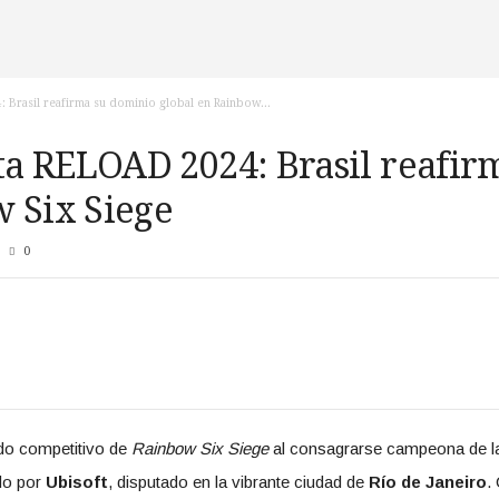
 Brasil reafirma su dominio global en Rainbow...
ta RELOAD 2024: Brasil reafir
 Six Siege
0
ndo competitivo de
Rainbow Six Siege
al consagrarse campeona de 
do por
Ubisoft
, disputado en la vibrante ciudad de
Río de Janeiro
.