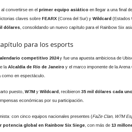
 al convertirse en el
primer equipo asiático
en llegar a una final d
ictorias claves sobre
FEARX
(Corea del Sur) y
Wildcard
(Estados U
il dólares
, consolidando un nuevo capítulo para el Rainbow Six asiá
pítulo para los esports
alendario competitivo 2024
y fue una apuesta ambiciosa de Ubiso
de la
Alcaldía de Río de Janeiro
y el marco imponente de la Arena 
a como en espectáculo.
uarto puesto,
W7M
y
Wildcard
, recibieron
35 mil dólares cada un
ompensas económicas por su participación.
gonista: con cinco equipos nacionales presentes (
FaZe Clan, W7M Esp
r potencia global en Rainbow Six Siege
, con más de
13 millon