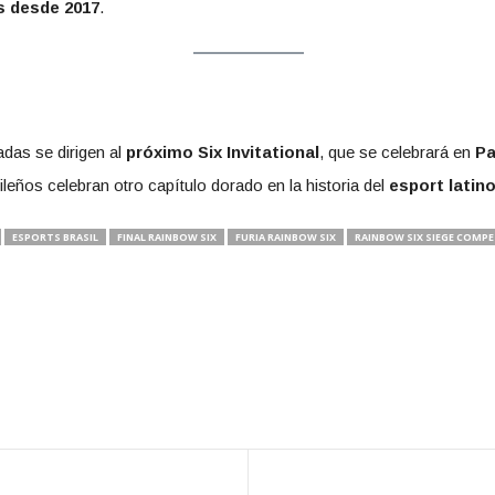
es desde 2017
.
das se dirigen al
próximo Six Invitational
, que se celebrará en
Pa
ileños celebran otro capítulo dorado en la historia del
esport latin
ESPORTS BRASIL
FINAL RAINBOW SIX
FURIA RAINBOW SIX
RAINBOW SIX SIEGE COMPE