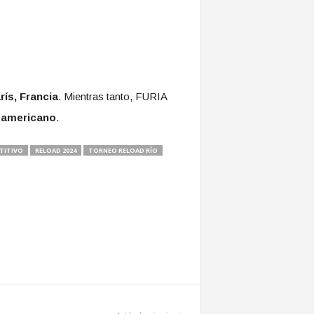
rís, Francia
. Mientras tanto, FURIA
oamericano
.
TITIVO
RELOAD 2024
TORNEO RELOAD RÍO