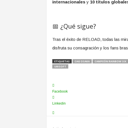
internacionales
y
10 títulos global
📅 ¿Qué sigue?
Tras el éxito de RELOAD, todas las mira
disfruta su consagración y los fans bras
ETIQUETAS
CAG OSAKA
CAMPEÓN RAINBOW SIX
UBISOFT
Facebook
Linkedin