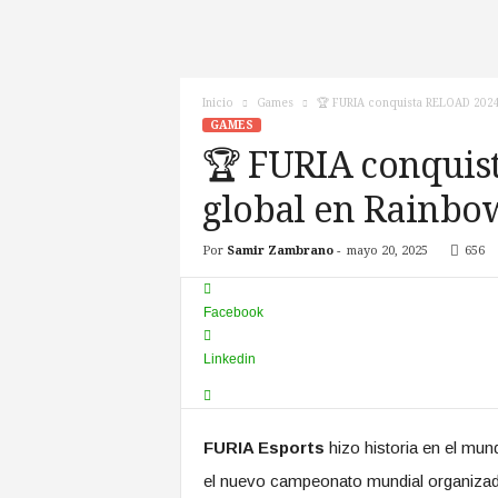
c
n
o
T
Inicio
Games
🏆 FURIA conquista RELOAD 2024:
V
GAMES
🏆 FURIA conquis
global en Rainbow
Por
Samir Zambrano
-
mayo 20, 2025
656
Facebook
Linkedin
FURIA Esports
hizo historia en el mu
el nuevo campeonato mundial organiza