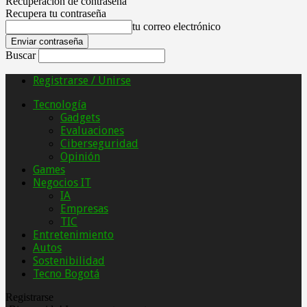
Recuperación de contraseña
Recupera tu contraseña
tu correo electrónico
Buscar
Registrarse / Unirse
Tecnología
Gadgets
Evaluaciones
Ciberseguridad
Opinión
Games
Negocios IT
IA
Empresas
TIC
Entretenimiento
Autos
Sostenibilidad
Tecno Bogotá
Registrarse