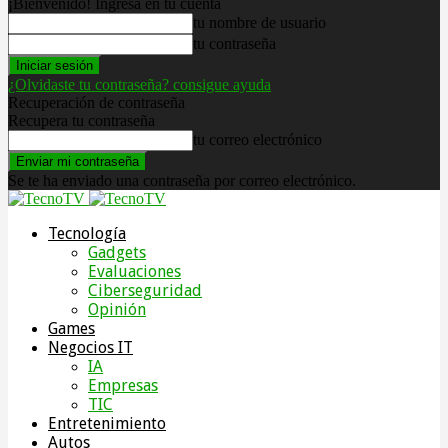
¡Bienvenido! Ingresa en tu cuenta
tu nombre de usuario
tu contraseña
¿Olvidaste tu contraseña? consigue ayuda
Recuperación de contraseña
Recupera tu contraseña
tu correo electrónico
Se te ha enviado una contraseña por correo electrónico.
Tecnología
Gadgets
Evaluaciones
Ciberseguridad
Opinión
Games
Negocios IT
IA
Empresas
TIC
Entretenimiento
Autos