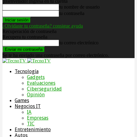
¡Bienvenido! Ingresa en tu cuenta
tu nombre de usuario
tu contraseña
¿Olvidaste tu contraseña? consigue ayuda
Recuperación de contraseña
Recupera tu contraseña
tu correo electrónico
Se te ha enviado una contraseña por correo electrónico.
Tecnología
Gadgets
Evaluaciones
Ciberseguridad
Opinión
Games
Negocios IT
IA
Empresas
TIC
Entretenimiento
Autos