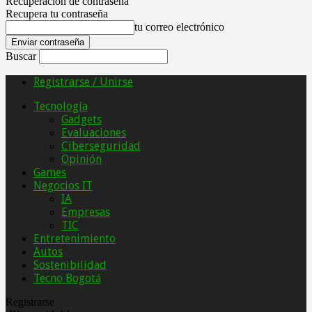
Recuperación de contraseña
Recupera tu contraseña
tu correo electrónico
Buscar
Registrarse / Unirse
Tecnología
Gadgets
Evaluaciones
Ciberseguridad
Opinión
Games
Negocios IT
IA
Empresas
TIC
Entretenimiento
Autos
Sostenibilidad
Tecno Bogotá
Registrarse