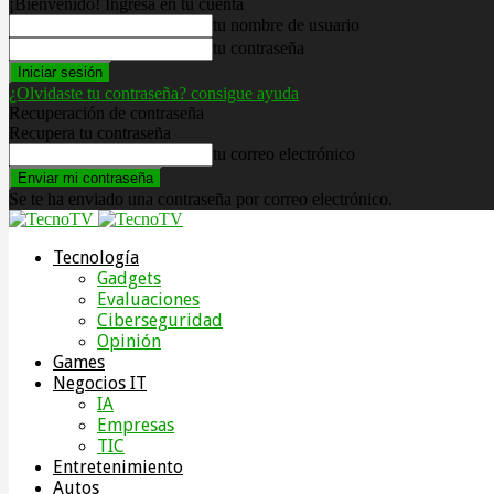
¡Bienvenido! Ingresa en tu cuenta
tu nombre de usuario
tu contraseña
¿Olvidaste tu contraseña? consigue ayuda
Recuperación de contraseña
Recupera tu contraseña
tu correo electrónico
Se te ha enviado una contraseña por correo electrónico.
Tecnología
Gadgets
Evaluaciones
Ciberseguridad
Opinión
Games
Negocios IT
IA
Empresas
TIC
Entretenimiento
Autos