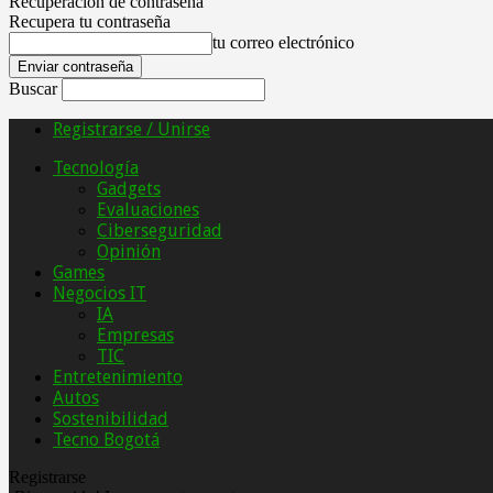
Recuperación de contraseña
Recupera tu contraseña
tu correo electrónico
Buscar
Registrarse / Unirse
Tecnología
Gadgets
Evaluaciones
Ciberseguridad
Opinión
Games
Negocios IT
IA
Empresas
TIC
Entretenimiento
Autos
Sostenibilidad
Tecno Bogotá
Registrarse