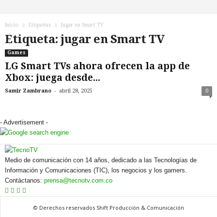
n
o
T
Inicio
Etiquetas
Jugar en Smart TV
V
Etiqueta: jugar en Smart TV
Games
LG Smart TVs ahora ofrecen la app de
Xbox: juega desde...
-
Samir Zambrano
abril 28, 2025
0
- Advertisement -
Medio de comunicación con 14 años, dedicado a las Tecnologías de
Información y Comunicaciones (TIC), los negocios y los gamers.
Contáctanos:
prensa@tecnotv.com.co
© Derechos reservados Shift Producción & Comunicación