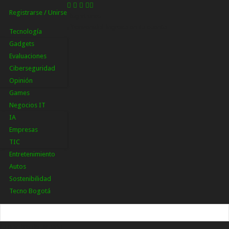
Registrarse / Unirse
Registrarse
¡Bienvenido! Ingresa en tu cuenta
Tecnología
Gadgets
Evaluaciones
Ciberseguridad
Opinión
Games
Negocios IT
IA
Empresas
TIC
Entretenimiento
Autos
Sostenibilidad
Tecno Bogotá
tu nombre de usuario