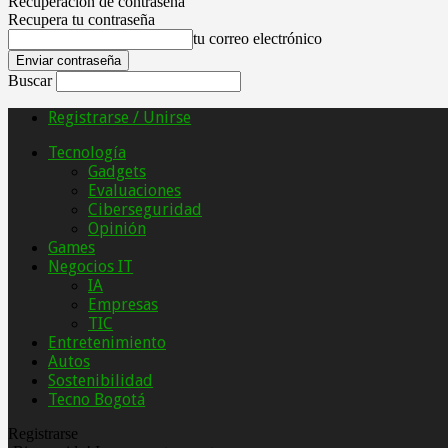
Recuperación de contraseña
Recupera tu contraseña
tu correo electrónico
Buscar
Registrarse / Unirse
Tecnología
Gadgets
Evaluaciones
Ciberseguridad
Opinión
Games
Negocios IT
IA
Empresas
TIC
Entretenimiento
Autos
Sostenibilidad
Tecno Bogotá
Registrarse