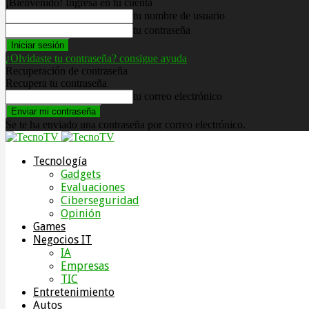
¡Bienvenido! Ingresa en tu cuenta
tu nombre de usuario
tu contraseña
¿Olvidaste tu contraseña? consigue ayuda
Recuperación de contraseña
Recupera tu contraseña
tu correo electrónico
Se te ha enviado una contraseña por correo electrónico.
Tecnología
Gadgets
Evaluaciones
Ciberseguridad
Opinión
Games
Negocios IT
IA
Empresas
TIC
Entretenimiento
Autos