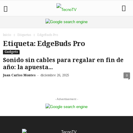
Inicio
Etiquetas
EdgeBuds Pro
Etiqueta: EdgeBuds Pro
Gadgets
Sonido sin cables para regalar en fin de
año: la apuesta...
-
Juan Carlos Montes
diciembre 26, 2025
0
- Advertisement -