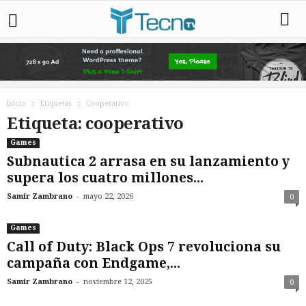
Inicio
Etiquetas
Cooperativo
Etiqueta: cooperativo
Games
Subnautica 2 arrasa en su lanzamiento y
supera los cuatro millones...
-
Samir Zambrano
mayo 22, 2026
0
Games
Call of Duty: Black Ops 7 revoluciona su
campaña con Endgame,...
-
Samir Zambrano
noviembre 12, 2025
0