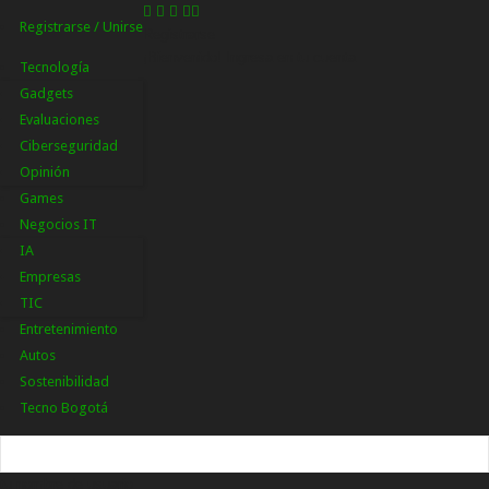
Registrarse / Unirse
Registrarse
¡Bienvenido! Ingresa en tu cuenta
Tecnología
Gadgets
Evaluaciones
Ciberseguridad
Opinión
Games
Negocios IT
IA
Empresas
TIC
Entretenimiento
Autos
Sostenibilidad
Tecno Bogotá
tu nombre de usuario