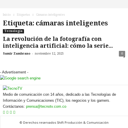
n
o
T
Inicio
Etiquetas
Cámaras inteligentes
V
Etiqueta: cámaras inteligentes
Tecnología
La revolución de la fotografía con
inteligencia artificial: cómo la serie...
-
Samir Zambrano
noviembre 12, 2025
0
- Advertisement -
Medio de comunicación con 14 años, dedicado a las Tecnologías de
Información y Comunicaciones (TIC), los negocios y los gamers.
Contáctanos:
prensa@tecnotv.com.co
© Derechos reservados Shift Producción & Comunicación