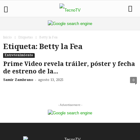
Inicio
Etiquetas
Betty la Fea
Etiqueta: Betty la Fea
Entretenimiento
Prime Video revela tráiler, póster y fecha
de estreno de la...
-
Samir Zambrano
agosto 13, 2025
0
- Advertisement -